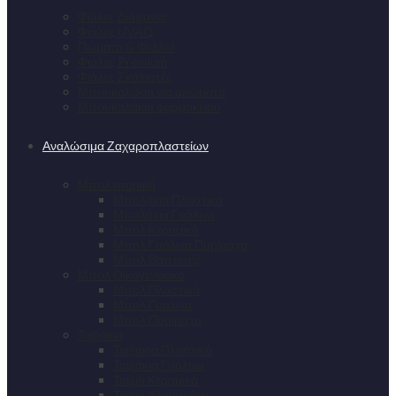
Φιάλες Διάφανες
Φιάλες UVAQ
Πώματα & Φελλοί
Φιάλες Premium
Φιάλες Σκαλιστές
Μπουκαλάκια για αρώματα
Μπουκαλάκια φαρμακείου
Αναλώσιμα Ζαχαροπλαστείων
Μπολ ατομικά
Μπολάκια Πλαστικά
Μπολάκια Γυάλινα
Μπολ Κεραμικά
Μπολ Γυάλινα Πυρίμαχα
Μπολ Βάπτισης
Μπολ Οικογενειακά
Μπολ Πλαστικά
Μπολ Γυάλινα
Μπολ Πυρίμαχα
Ταψάκια
Ταψάκια Πλαστικά
Ταψάκια Γυάλινα
Ταψιά Κεραμικά
Ταψιά Αλουμινίου