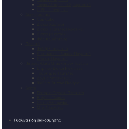
Ταψιά Αλουμινίου Χρωματιστά
C PET Ψηνόμενα
Δίσκοι φόρμες
Cup Cake
Δίσκοι Χάρτινοι
Δίσκοι-Πιατέλες Πλαστικοί
Δίσκοι με καπάκι
Φόρμες Χάρτινες
Παγωτό
Φελιζόλ παγωτού
Κουταλάκια Γλυκών-Παγωτού
Βάσκες Παγωτού
Βιτρίνες-Βαζα Μπισκότων-Πανέρια
Βιτρίνες-Δίσκοι Plexiglass
Τουρτιέρες-Πιατέλες
Δοχεία Μπισκότων
Ψάθινα-Ruttan Πανέρια
Λοιπά
Ποτήρια Crystal-Πλαστικά
Βαζάκια Γλυκών
Σκεύη Αλουμινίου
Μπολ Σαλάτας
Γυάλινα είδη διακόσμησης