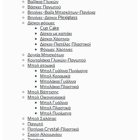
Βαζάκια Γλυκών
Βάσκες Παγωτού
Βιτρίνες-Βαζα Μπισκότων-Πανέρια
Βιτρίνες-Δίσκοι Plexiglass
Δίσκοι φόρμες
Cup Cake
Δίσκοι με καπάκι
Δίσκοι Χάρτινοι
Δίσκοι-Πιατέλες Πλαστικοί
Φόρμες Χάρτινες
Δοχεία Μπισκότων
Κουταλάκια Γλυκών-Παγωτού
Μπολ ατομικά
Μπολ Γυάλινα Πυρίμαχα
Μπολ Κεραμικά
Μπολάκια Γυάλινα
Μπολάκια Πλαστικά
Μπολ Βάπτισης
Μπολ Οικογενειακά
Μπολ Γυάλινα
Μπολ Πλαστικά
Μπολ Πυρίμαχα
Μπολ Σαλάτας
Παγωτό
Ποτήρια Crystal-Πλαστικά
Σκεύη Αλουμινίου
Ταψάκια