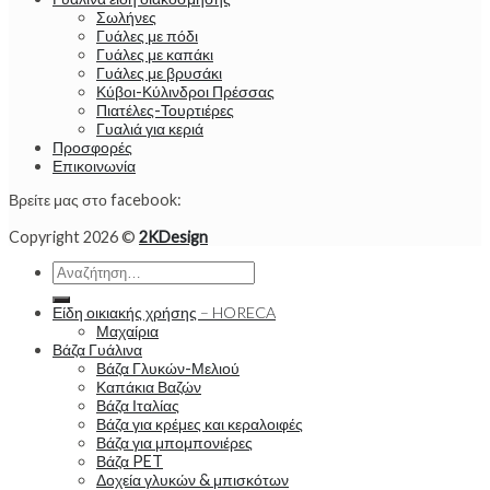
Σωλήνες
Γυάλες με πόδι
Γυάλες με καπάκι
Γυάλες με βρυσάκι
Κύβοι-Κύλινδροι Πρέσσας
Πιατέλες-Τουρτιέρες
Γυαλιά για κεριά
Προσφορές
Επικοινωνία
Βρείτε μας στο facebook:
Copyright 2026 ©
2KDesign
Αναζήτηση
για:
Είδη οικιακής χρήσης – HORECA
Μαχαίρια
Βάζα Γυάλινα
Βάζα Γλυκών-Μελιού
Καπάκια Βαζών
Βάζα Ιταλίας
Βάζα για κρέμες και κεραλοιφές
Βάζα για μπομπονιέρες
Βάζα PET
Δοχεία γλυκών & μπισκότων