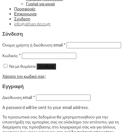
Γυαλιά για κεριά
Προσφορές
Επικοινωνία
Σύνδεση
info@athan-deco.gr
Σύνδεση
Όνομα χρήστη ή διεύθυνση email
*
Κωδικός
*
Να με θυμάσαι
Σύνδεση
Χάσατε τον κωδικό σας;
Εγγραφή
Διεύθυνση email
*
A password will be sent to your email address.
Τα προσωπικά σας δεδομένα θα χρησιμοποιηθούν για την
υποστήριξη της εμπειρίας σας σε ολόκληρο τον ιστότοπο, για τη
διαχείριση της πρόσβασης στο λογαριασμό σας και για άλλους
σκοπούς που περιγράφονται στη σελίδα
πολιτική απορρήτου
.