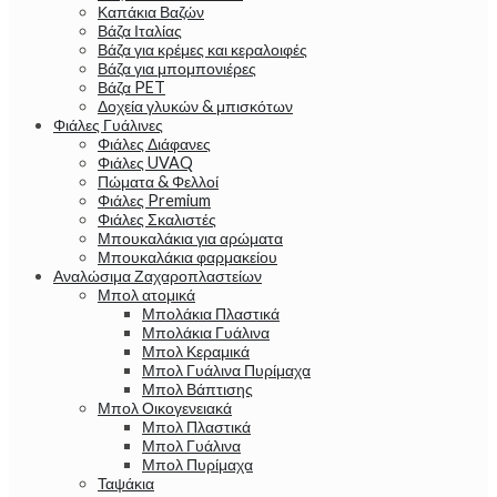
Καπάκια Βαζών
Βάζα Ιταλίας
Βάζα για κρέμες και κεραλοιφές
Βάζα για μπομπονιέρες
Βάζα PET
Δοχεία γλυκών & μπισκότων
Φιάλες Γυάλινες
Φιάλες Διάφανες
Φιάλες UVAQ
Πώματα & Φελλοί
Φιάλες Premium
Φιάλες Σκαλιστές
Μπουκαλάκια για αρώματα
Μπουκαλάκια φαρμακείου
Αναλώσιμα Ζαχαροπλαστείων
Μπολ ατομικά
Μπολάκια Πλαστικά
Μπολάκια Γυάλινα
Μπολ Κεραμικά
Μπολ Γυάλινα Πυρίμαχα
Μπολ Βάπτισης
Μπολ Οικογενειακά
Μπολ Πλαστικά
Μπολ Γυάλινα
Μπολ Πυρίμαχα
Ταψάκια