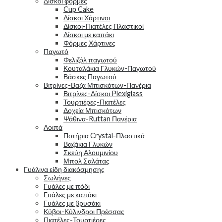
Δίσκοι φόρμες
Cup Cake
Δίσκοι Χάρτινοι
Δίσκοι-Πιατέλες Πλαστικοί
Δίσκοι με καπάκι
Φόρμες Χάρτινες
Παγωτό
Φελιζόλ παγωτού
Κουταλάκια Γλυκών-Παγωτού
Βάσκες Παγωτού
Βιτρίνες-Βαζα Μπισκότων-Πανέρια
Βιτρίνες-Δίσκοι Plexiglass
Τουρτιέρες-Πιατέλες
Δοχεία Μπισκότων
Ψάθινα-Ruttan Πανέρια
Λοιπά
Ποτήρια Crystal-Πλαστικά
Βαζάκια Γλυκών
Σκεύη Αλουμινίου
Μπολ Σαλάτας
Γυάλινα είδη διακόσμησης
Σωλήνες
Γυάλες με πόδι
Γυάλες με καπάκι
Γυάλες με βρυσάκι
Κύβοι-Κύλινδροι Πρέσσας
Πιατέλες-Τουρτιέρες