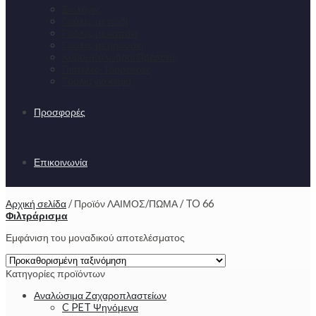
Σωλήνες
Γυάλες με πόδι
Γυάλες με καπάκι
Γυάλες με βρυσάκι
Κύβοι-Κύλινδροι Πρέσσας
Πιατέλες-Τουρτιέρες
Γυαλιά για κεριά
Προσφορές
Επικοινωνία
Αρχική σελίδα
/
Προϊόν ΛΑΙΜΟΣ/ΠΩΜΑ
/
TO 66
Φιλτράρισμα
Εμφάνιση του μοναδικού αποτελέσματος
Κατηγορίες προϊόντων
Αναλώσιμα Ζαχαροπλαστείων
C PET Ψηνόμενα