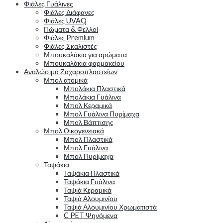
Φιάλες Γυάλινες
Φιάλες Διάφανες
Φιάλες UVAQ
Πώματα & Φελλοί
Φιάλες Premium
Φιάλες Σκαλιστές
Μπουκαλάκια για αρώματα
Μπουκαλάκια φαρμακείου
Αναλώσιμα Ζαχαροπλαστείων
Μπολ ατομικά
Μπολάκια Πλαστικά
Μπολάκια Γυάλινα
Μπολ Κεραμικά
Μπολ Γυάλινα Πυρίμαχα
Μπολ Βάπτισης
Μπολ Οικογενειακά
Μπολ Πλαστικά
Μπολ Γυάλινα
Μπολ Πυρίμαχα
Ταψάκια
Ταψάκια Πλαστικά
Ταψάκια Γυάλινα
Ταψιά Κεραμικά
Ταψιά Αλουμινίου
Ταψιά Αλουμινίου Χρωματιστά
C PET Ψηνόμενα