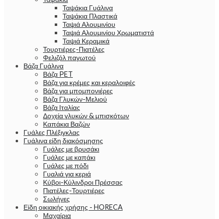
Ταψάκια Γυάλινα
Ταψάκια Πλαστικά
Ταψιά Αλουμινίου
Ταψιά Αλουμινίου Χρωματιστά
Ταψιά Κεραμικά
Τουρτιέρες-Πιατέλες
Φελιζόλ παγωτού
Βάζα Γυάλινα
Βάζα PET
Βάζα για κρέμες και κεραλοιφές
Βάζα για μπομπονιέρες
Βάζα Γλυκών-Μελιού
Βάζα Ιταλίας
Δοχεία γλυκών & μπισκότων
Καπάκια Βαζών
Γυάλες Πλέξιγκλας
Γυάλινα είδη διακόσμησης
Γυάλες με βρυσάκι
Γυάλες με καπάκι
Γυάλες με πόδι
Γυαλιά για κεριά
Κύβοι-Κύλινδροι Πρέσσας
Πιατέλες-Τουρτιέρες
Σωλήνες
Είδη οικιακής χρήσης - HORECA
Μαχαίρια