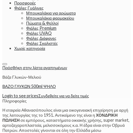
Προσφορές
Φιάλες Γυάλινες
Μπουκαλάκια για αρώματα
Μπουκαλάκια φαρμακείου
Πώματα & Φελλοί
Φιάλες Premium
Φιάλες UVAQ
Φιάλες Διάφανες
Φιάλες Σκαλιστές
Χωρίς κατηγορία
Πρόσθήκη στην λίστα αγαπημένων
Βάζα Γλυκών-Μελιού
ΒΑΖΟ ΓΛΥΚΩΝ 500ml ΨΗΛΟ
Login to see prices
Συνδεθείτε για να δείτε τιμές
Πληροφορίες
Η εταιρεία Αθανασόπουλος είναι μια οικογενειακή επιχείρηση με αρχή
της λειτουργίας της το 1951. Αντικείμενο της είναι η
ΧΟΝΔΡΙΚΗ
ΠΩΛΗΣΗ
σε εμπόρους, καταστήματα οικιακής χρήσης, super market,
αρτοζαχαροπλαστεία, μελισσοκόμους κ.α. Η έδρα είναι στην Οβρυά
Πατρών. Αποστολές γίνονται σε όλη την Ελλάδα μέσω