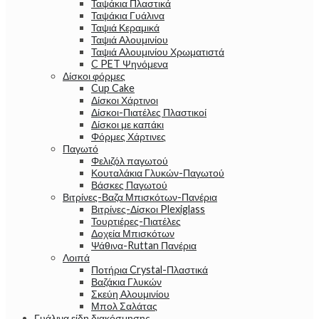
Ταψάκια Πλαστικά
Ταψάκια Γυάλινα
Ταψιά Κεραμικά
Ταψιά Αλουμινίου
Ταψιά Αλουμινίου Χρωματιστά
C PET Ψηνόμενα
Δίσκοι φόρμες
Cup Cake
Δίσκοι Χάρτινοι
Δίσκοι-Πιατέλες Πλαστικοί
Δίσκοι με καπάκι
Φόρμες Χάρτινες
Παγωτό
Φελιζόλ παγωτού
Κουταλάκια Γλυκών-Παγωτού
Βάσκες Παγωτού
Βιτρίνες-Βαζα Μπισκότων-Πανέρια
Βιτρίνες-Δίσκοι Plexiglass
Τουρτιέρες-Πιατέλες
Δοχεία Μπισκότων
Ψάθινα-Ruttan Πανέρια
Λοιπά
Ποτήρια Crystal-Πλαστικά
Βαζάκια Γλυκών
Σκεύη Αλουμινίου
Μπολ Σαλάτας
Γυάλινα είδη διακόσμησης