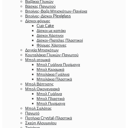
Βαζάκια Γλυκών
Βάσκες Παγωτού
Βιτρίνες-Βαζα Μπισκότων-Πανέρια
Βιτρίνες-Δίσκοι Plexiglass
Δίσκοι φόρμες
Cup Cake
Δίσκοι με καπάκι
Δίσκοι Χάρτινοι
Δίσκοι-Πιατέλες Πλαστικοί
Φόρμες Χάρτινες
Δοχεία Μπισκότων
Κουταλάκια Γλυκών-Παγωτού
Μπολ ατομικά
Μπολ Γυάλινα Πυρίμαχα
Μπολ Κεραμικά
Μπολάκια Γυάλινα
Μπολάκια Πλαστικά
Μπολ Βάπτισης
Μπολ Οικογενειακά
Μπολ Γυάλινα
Μπολ Πλαστικά
Μπολ Πυρίμαχα
Μπολ Σαλάτας
Παγωτό
Ποτήρια Crystal-Πλαστικά
Σκεύη Αλουμινίου
Ταψάκια