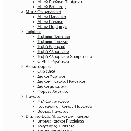
Μπολ Γυάλινα Πυρίμαχα
Μπολ Βάπτισης
Μπολ Οικογενειακά
Μπολ Πλαστικά
Μπολ Γυάλινα
Μπολ Πυρίμαχα
Ταψάκια
Ταψάκια Πλαστικά
Ταψάκια Γυάλινα
Ταψιά Κεραμικά
Ταψιά Αλουμινίου
Ταψιά Αλουμινίου Χρωματιστά
C PET Ψηνόμενα
Δίσκοι φόρμες
Cup Cake
Δίσκοι Χάρτινοι
Δίσκοι-Πιατέλες Πλαστικοί
Δίσκοι με καπάκι
Φόρμες Χάρτινες
Παγωτό
Φελιζόλ παγωτού
Κουταλάκια Γλυκών-Παγωτού
Βάσκες Παγωτού
Βιτρίνες-Βαζα Μπισκότων-Πανέρια
Βιτρίνες-Δίσκοι Plexiglass
Τουρτιέρες-Πιατέλες
Δοχεία Μπισκότων