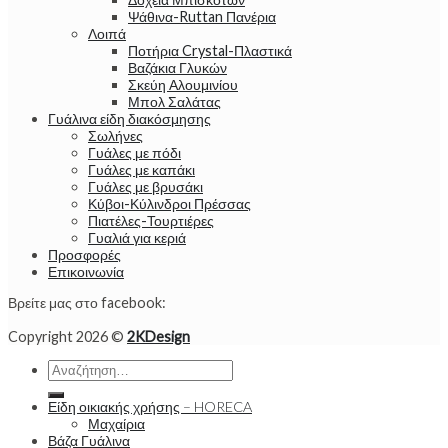
Ψάθινα-Ruttan Πανέρια
Λοιπά
Ποτήρια Crystal-Πλαστικά
Βαζάκια Γλυκών
Σκεύη Αλουμινίου
Μπολ Σαλάτας
Γυάλινα είδη διακόσμησης
Σωλήνες
Γυάλες με πόδι
Γυάλες με καπάκι
Γυάλες με βρυσάκι
Κύβοι-Κύλινδροι Πρέσσας
Πιατέλες-Τουρτιέρες
Γυαλιά για κεριά
Προσφορές
Επικοινωνία
Βρείτε μας στο facebook:
Copyright 2026 ©
2KDesign
Αναζήτηση
για:
Είδη οικιακής χρήσης – HORECA
Μαχαίρια
Βάζα Γυάλινα