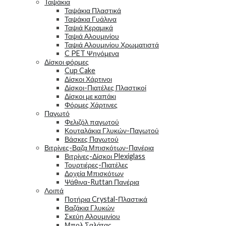
Ταψάκια
Ταψάκια Πλαστικά
Ταψάκια Γυάλινα
Ταψιά Κεραμικά
Ταψιά Αλουμινίου
Ταψιά Αλουμινίου Χρωματιστά
C PET Ψηνόμενα
Δίσκοι φόρμες
Cup Cake
Δίσκοι Χάρτινοι
Δίσκοι-Πιατέλες Πλαστικοί
Δίσκοι με καπάκι
Φόρμες Χάρτινες
Παγωτό
Φελιζόλ παγωτού
Κουταλάκια Γλυκών-Παγωτού
Βάσκες Παγωτού
Βιτρίνες-Βαζα Μπισκότων-Πανέρια
Βιτρίνες-Δίσκοι Plexiglass
Τουρτιέρες-Πιατέλες
Δοχεία Μπισκότων
Ψάθινα-Ruttan Πανέρια
Λοιπά
Ποτήρια Crystal-Πλαστικά
Βαζάκια Γλυκών
Σκεύη Αλουμινίου
Μπολ Σαλάτας