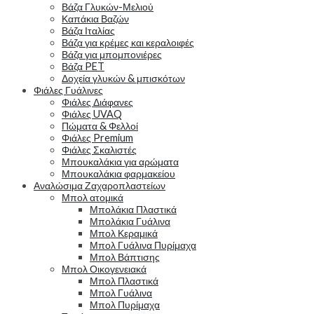
Βάζα Γλυκών-Μελιού
Καπάκια Βαζών
Βάζα Ιταλίας
Βάζα για κρέμες και κεραλοιφές
Βάζα για μπομπονιέρες
Βάζα PET
Δοχεία γλυκών & μπισκότων
Φιάλες Γυάλινες
Φιάλες Διάφανες
Φιάλες UVAQ
Πώματα & Φελλοί
Φιάλες Premium
Φιάλες Σκαλιστές
Μπουκαλάκια για αρώματα
Μπουκαλάκια φαρμακείου
Αναλώσιμα Ζαχαροπλαστείων
Μπολ ατομικά
Μπολάκια Πλαστικά
Μπολάκια Γυάλινα
Μπολ Κεραμικά
Μπολ Γυάλινα Πυρίμαχα
Μπολ Βάπτισης
Μπολ Οικογενειακά
Μπολ Πλαστικά
Μπολ Γυάλινα
Μπολ Πυρίμαχα