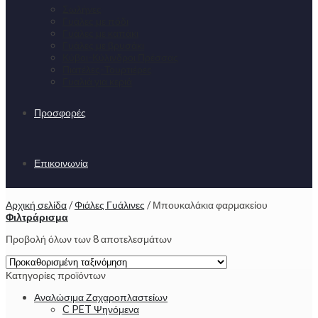
Σωλήνες
Γυάλες με πόδι
Γυάλες με καπάκι
Γυάλες με βρυσάκι
Κύβοι-Κύλινδροι Πρέσσας
Πιατέλες-Τουρτιέρες
Γυαλιά για κεριά
Προσφορές
Επικοινωνία
Αρχική σελίδα
/
Φιάλες Γυάλινες
/
Μπουκαλάκια φαρμακείου
Φιλτράρισμα
Προβολή όλων των 8 αποτελεσμάτων
Κατηγορίες προϊόντων
Αναλώσιμα Ζαχαροπλαστείων
C PET Ψηνόμενα