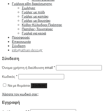
Γυάλινα είδη διακόσμησης
Σωλήνες
Γυάλες με πόδι
Γυάλες με καπάκι
Γυάλες με βρυσάκι
Κύβοι-Κύλινδροι Πρέσσας
Πιατέλες-Τουρτιέρες
Γυαλιά για κεριά
Προσφορές
Επικοινωνία
Σύνδεση
info@athan-deco.gr
Σύνδεση
Όνομα χρήστη ή διεύθυνση email
*
Κωδικός
*
Να με θυμάσαι
Σύνδεση
Χάσατε τον κωδικό σας;
Εγγραφή