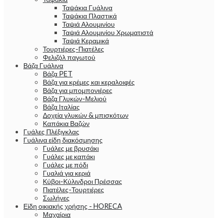
Ταψάκια Γυάλινα
Ταψάκια Πλαστικά
Ταψιά Αλουμινίου
Ταψιά Αλουμινίου Χρωματιστά
Ταψιά Κεραμικά
Τουρτιέρες-Πιατέλες
Φελιζόλ παγωτού
Βάζα Γυάλινα
Βάζα PET
Βάζα για κρέμες και κεραλοιφές
Βάζα για μπομπονιέρες
Βάζα Γλυκών-Μελιού
Βάζα Ιταλίας
Δοχεία γλυκών & μπισκότων
Καπάκια Βαζών
Γυάλες Πλέξιγκλας
Γυάλινα είδη διακόσμησης
Γυάλες με βρυσάκι
Γυάλες με καπάκι
Γυάλες με πόδι
Γυαλιά για κεριά
Κύβοι-Κύλινδροι Πρέσσας
Πιατέλες-Τουρτιέρες
Σωλήνες
Είδη οικιακής χρήσης - HORECA
Μαχαίρια