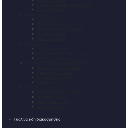
Ταψιά Αλουμινίου Χρωματιστά
C PET Ψηνόμενα
Δίσκοι φόρμες
Cup Cake
Δίσκοι Χάρτινοι
Δίσκοι-Πιατέλες Πλαστικοί
Δίσκοι με καπάκι
Φόρμες Χάρτινες
Παγωτό
Φελιζόλ παγωτού
Κουταλάκια Γλυκών-Παγωτού
Βάσκες Παγωτού
Βιτρίνες-Βαζα Μπισκότων-Πανέρια
Βιτρίνες-Δίσκοι Plexiglass
Τουρτιέρες-Πιατέλες
Δοχεία Μπισκότων
Ψάθινα-Ruttan Πανέρια
Λοιπά
Ποτήρια Crystal-Πλαστικά
Βαζάκια Γλυκών
Σκεύη Αλουμινίου
Μπολ Σαλάτας
Γυάλινα είδη διακόσμησης