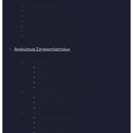
Φιάλες Διάφανες
Φιάλες UVAQ
Πώματα & Φελλοί
Φιάλες Premium
Φιάλες Σκαλιστές
Μπουκαλάκια για αρώματα
Μπουκαλάκια φαρμακείου
Αναλώσιμα Ζαχαροπλαστείων
Μπολ ατομικά
Μπολάκια Πλαστικά
Μπολάκια Γυάλινα
Μπολ Κεραμικά
Μπολ Γυάλινα Πυρίμαχα
Μπολ Βάπτισης
Μπολ Οικογενειακά
Μπολ Πλαστικά
Μπολ Γυάλινα
Μπολ Πυρίμαχα
Ταψάκια
Ταψάκια Πλαστικά
Ταψάκια Γυάλινα
Ταψιά Κεραμικά
Ταψιά Αλουμινίου