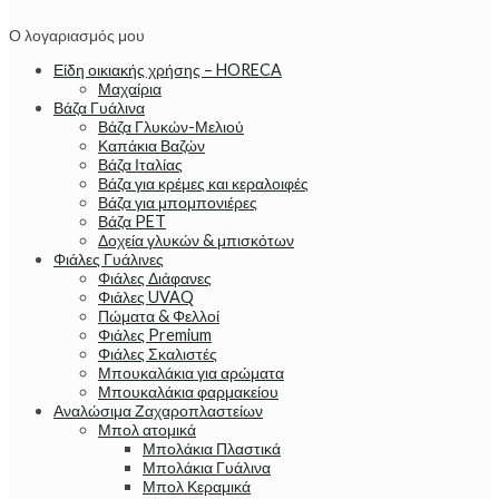
Ο λογαριασμός μου
Είδη οικιακής χρήσης – HORECA
Μαχαίρια
Βάζα Γυάλινα
Βάζα Γλυκών-Μελιού
Καπάκια Βαζών
Βάζα Ιταλίας
Βάζα για κρέμες και κεραλοιφές
Βάζα για μπομπονιέρες
Βάζα PET
Δοχεία γλυκών & μπισκότων
Φιάλες Γυάλινες
Φιάλες Διάφανες
Φιάλες UVAQ
Πώματα & Φελλοί
Φιάλες Premium
Φιάλες Σκαλιστές
Μπουκαλάκια για αρώματα
Μπουκαλάκια φαρμακείου
Αναλώσιμα Ζαχαροπλαστείων
Μπολ ατομικά
Μπολάκια Πλαστικά
Μπολάκια Γυάλινα
Μπολ Κεραμικά