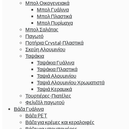
Μπολ Οικογενειακά
Μπολ Γυάλινα
Μπολ Πλαστικά
Μπολ Πυρίμαχα
Μπολ Σαλάτας
Παγωτό
Ποτήρια Crystal-Πλαστικά
Σκεύη Αλουμινίου
Ταψάκια
Ταψάκια Γυάλινα
Ταψάκια Πλαστικά
Ταψιά Αλουμινίου
Ταψιά Αλουμινίου Χρωματιστά
Ταψιά Κεραμικά
Τουρτιέρες-Πιατέλες
Φελιζόλ παγωτού
Βάζα Γυάλινα
Βάζα PET
Βάζα για κρέμες και κεραλοιφές
Βάζα για μπομπονιέρες