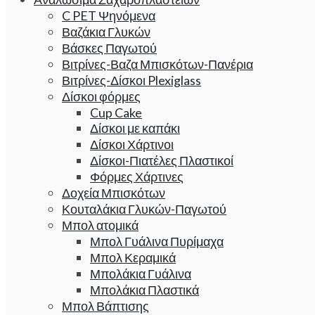
C PET Ψηνόμενα
Βαζάκια Γλυκών
Βάσκες Παγωτού
Βιτρίνες-Βαζα Μπισκότων-Πανέρια
Βιτρίνες-Δίσκοι Plexiglass
Δίσκοι φόρμες
Cup Cake
Δίσκοι με καπάκι
Δίσκοι Χάρτινοι
Δίσκοι-Πιατέλες Πλαστικοί
Φόρμες Χάρτινες
Δοχεία Μπισκότων
Κουταλάκια Γλυκών-Παγωτού
Μπολ ατομικά
Μπολ Γυάλινα Πυρίμαχα
Μπολ Κεραμικά
Μπολάκια Γυάλινα
Μπολάκια Πλαστικά
Μπολ Βάπτισης