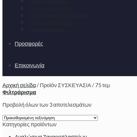
Γυάλες με καπάκι
Γυάλες με βρυσάκι
Κύβοι-Κύλινδροι Πρέσσας
Πιατέλες-Τουρτιέρες
Γυαλιά για κεριά
Προσφορές
Επικοινωνία
Αρχική σελίδα
/
Προϊόν ΣΥΣΚΕΥΑΣΙΑ
/
75 τεμ
Φιλτράρισμα
Προβολή όλων των 3 αποτελεσμάτων
Κατηγορίες προϊόντων
Αναλώσιμα Ζαχαροπλαστείων