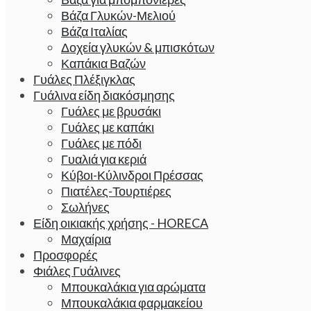
Βάζα Γλυκών-Μελιού
Βάζα Ιταλίας
Δοχεία γλυκών & μπισκότων
Καπάκια Βαζών
Γυάλες Πλέξιγκλας
Γυάλινα είδη διακόσμησης
Γυάλες με βρυσάκι
Γυάλες με καπάκι
Γυάλες με πόδι
Γυαλιά για κεριά
Κύβοι-Κύλινδροι Πρέσσας
Πιατέλες-Τουρτιέρες
Σωλήνες
Είδη οικιακής χρήσης - HORECA
Μαχαίρια
Προσφορές
Φιάλες Γυάλινες
Μπουκαλάκια για αρώματα
Μπουκαλάκια φαρμακείου