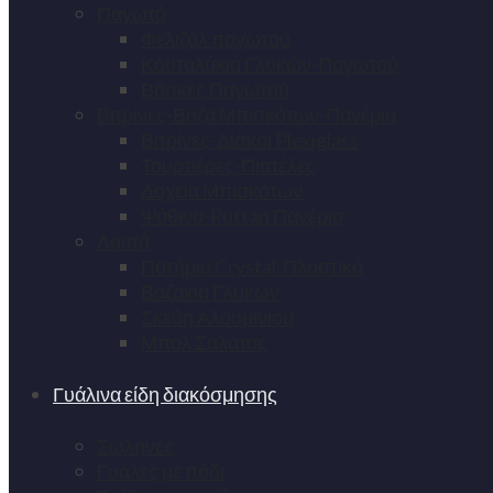
Παγωτό
Φελιζόλ παγωτού
Κουταλάκια Γλυκών-Παγωτού
Βάσκες Παγωτού
Βιτρίνες-Βαζα Μπισκότων-Πανέρια
Βιτρίνες-Δίσκοι Plexiglass
Τουρτιέρες-Πιατέλες
Δοχεία Μπισκότων
Ψάθινα-Ruttan Πανέρια
Λοιπά
Ποτήρια Crystal-Πλαστικά
Βαζάκια Γλυκών
Σκεύη Αλουμινίου
Μπολ Σαλάτας
Γυάλινα είδη διακόσμησης
Σωλήνες
Γυάλες με πόδι