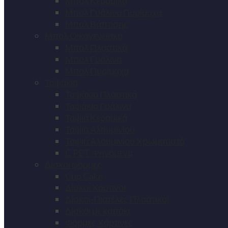
Μπολ Κεραμικά
Μπολ Γυάλινα Πυρίμαχα
Μπολ Βάπτισης
Μπολ Οικογενειακά
Μπολ Πλαστικά
Μπολ Γυάλινα
Μπολ Πυρίμαχα
Ταψάκια
Ταψάκια Πλαστικά
Ταψάκια Γυάλινα
Ταψιά Κεραμικά
Ταψιά Αλουμινίου
Ταψιά Αλουμινίου Χρωματιστά
C PET Ψηνόμενα
Δίσκοι φόρμες
Cup Cake
Δίσκοι Χάρτινοι
Δίσκοι-Πιατέλες Πλαστικοί
Δίσκοι με καπάκι
Φόρμες Χάρτινες