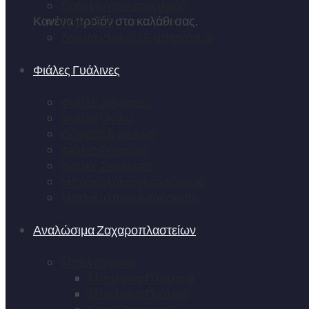
Βάζα για μπομπονιέρες
Κανένα προϊόν στο καλάθι σας.
Βάζα PET
Δοχεία γλυκών & μπισκότων
Φιάλες Γυάλινες
Φιάλες Διάφανες
Φιάλες UVAQ
Πώματα & Φελλοί
Φιάλες Premium
Φιάλες Σκαλιστές
Μπουκαλάκια για αρώματα
Μπουκαλάκια φαρμακείου
Αναλώσιμα Ζαχαροπλαστείων
Μπολ ατομικά
Μπολάκια Πλαστικά
Μπολάκια Γυάλινα