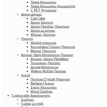
Ταψιά Αλουμινίου
Ταψιά Αλουμινίου Χρωματιστά
C PET Ψηνόμενα
Δίσκοι φόρμες
Cup Cake
Δίσκοι Χάρτινοι
Δίσκοι-Πιατέλες Πλαστικοί
Δίσκοι με καπάκι
Φόρμες Χάρτινες
Παγωτό
Φελιζόλ παγωτού
Κουταλάκια Γλυκών-Παγωτού
Βάσκες Παγωτού
Βιτρίνες-Βαζα Μπισκότων-Πανέρια
Βιτρίνες-Δίσκοι Plexiglass
Τουρτιέρες-Πιατέλες
Δοχεία Μπισκότων
Ψάθινα-Ruttan Πανέρια
Λοιπά
Ποτήρια Crystal-Πλαστικά
Βαζάκια Γλυκών
Σκεύη Αλουμινίου
Μπολ Σαλάτας
Γυάλινα είδη διακόσμησης
Σωλήνες
Γυάλες με πόδι