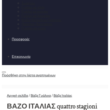
Σωλήνες
Γυάλες με πόδι
Γυάλες με καπάκι
Γυάλες με βρυσάκι
Κύβοι-Κύλινδροι Πρέσσας
Πιατέλες-Τουρτιέρες
Γυαλιά για κεριά
Προσφορές
Επικοινωνία
Πρόσθήκη στην λίστα αγαπημένων
Αρχική σελίδα
/
Βάζα Γυάλινα
/
Βάζα Ιταλίας
ΒΑΖΟ ΙΤΑΛΙΑΣ quattro stagioni