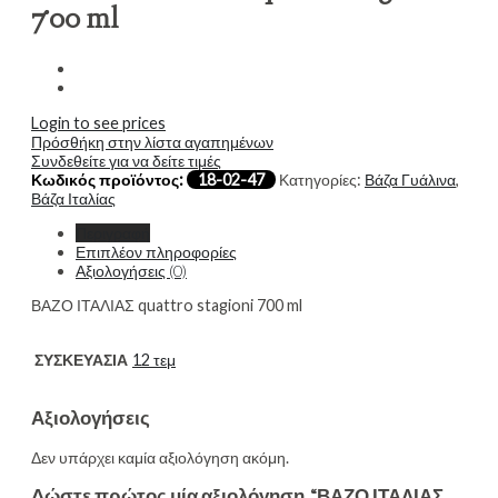
700 ml
Login to see prices
Πρόσθήκη στην λίστα αγαπημένων
Συνδεθείτε για να δείτε τιμές
Κωδικός προϊόντος:
18-02-47
Κατηγορίες:
Βάζα Γυάλινα
,
Βάζα Ιταλίας
Περιγραφή
Επιπλέον πληροφορίες
Αξιολογήσεις (0)
ΒΑΖΟ ΙΤΑΛΙΑΣ quattro stagioni 700 ml
ΣΥΣΚΕΥΑΣΙΑ
12 τεμ
Αξιολογήσεις
Δεν υπάρχει καμία αξιολόγηση ακόμη.