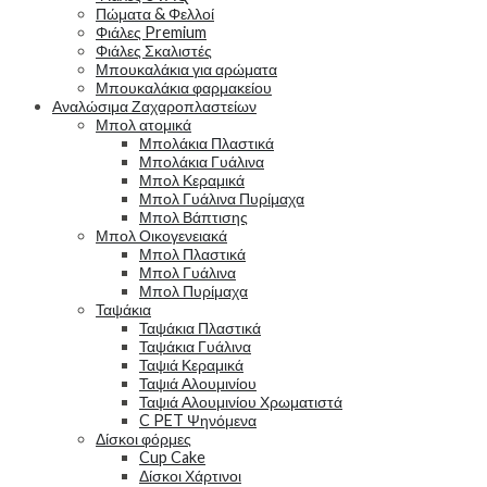
Πώματα & Φελλοί
Φιάλες Premium
Φιάλες Σκαλιστές
Μπουκαλάκια για αρώματα
Μπουκαλάκια φαρμακείου
Αναλώσιμα Ζαχαροπλαστείων
Μπολ ατομικά
Μπολάκια Πλαστικά
Μπολάκια Γυάλινα
Μπολ Κεραμικά
Μπολ Γυάλινα Πυρίμαχα
Μπολ Βάπτισης
Μπολ Οικογενειακά
Μπολ Πλαστικά
Μπολ Γυάλινα
Μπολ Πυρίμαχα
Ταψάκια
Ταψάκια Πλαστικά
Ταψάκια Γυάλινα
Ταψιά Κεραμικά
Ταψιά Αλουμινίου
Ταψιά Αλουμινίου Χρωματιστά
C PET Ψηνόμενα
Δίσκοι φόρμες
Cup Cake
Δίσκοι Χάρτινοι