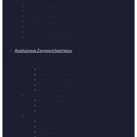
Φιάλες Διάφανες
Φιάλες UVAQ
Πώματα & Φελλοί
Φιάλες Premium
Φιάλες Σκαλιστές
Μπουκαλάκια για αρώματα
Μπουκαλάκια φαρμακείου
Αναλώσιμα Ζαχαροπλαστείων
Μπολ ατομικά
Μπολάκια Πλαστικά
Μπολάκια Γυάλινα
Μπολ Κεραμικά
Μπολ Γυάλινα Πυρίμαχα
Μπολ Βάπτισης
Μπολ Οικογενειακά
Μπολ Πλαστικά
Μπολ Γυάλινα
Μπολ Πυρίμαχα
Ταψάκια
Ταψάκια Πλαστικά
Ταψάκια Γυάλινα
Ταψιά Κεραμικά
Ταψιά Αλουμινίου