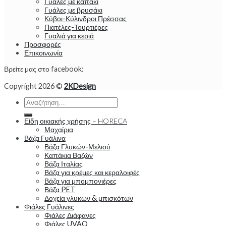
Γυάλες με καπάκι
Γυάλες με βρυσάκι
Κύβοι-Κύλινδροι Πρέσσας
Πιατέλες-Τουρτιέρες
Γυαλιά για κεριά
Προσφορές
Επικοινωνία
Βρείτε μας στο facebook:
Copyright 2026 ©
2KDesign
Αναζήτηση
για:
Είδη οικιακής χρήσης – HORECA
Μαχαίρια
Βάζα Γυάλινα
Βάζα Γλυκών-Μελιού
Καπάκια Βαζών
Βάζα Ιταλίας
Βάζα για κρέμες και κεραλοιφές
Βάζα για μπομπονιέρες
Βάζα PET
Δοχεία γλυκών & μπισκότων
Φιάλες Γυάλινες
Φιάλες Διάφανες
Φιάλες UVAQ