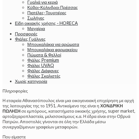
Γυαλιά για κεριά
Κύβοι-Κύλινδροι Πρέσσας
Πιατέλες-Τουρτιέρες
Σωλήνες
Είδη οικιακής χρήσης - HORECA
Μαχαίρια
Προσφορές
Φιάλες Γυάλινες
Μπουκαλάκια για αρώματα
Μπουκαλάκια φαρμακείου
Πώματα & Φελλοί
Φιάλες Premium
Φιάλες UVAQ
Φιάλες Διάφανες
Φιάλες Σκαλιστές
Χωρίς κατηγορία
Πληροφορίες
Η εταιρεία Αθανασόπουλος είναι μια οικογενειακή επιχείρηση με αρχή
της λειτουργίας της το 1951. Αντικείμενο της είναι η
ΧΟΝΔΡΙΚΗ
ΠΩΛΗΣΗ
σε εμπόρους, καταστήματα οικιακής χρήσης, super market,
αρτοζαχαροπλαστεία, μελισσοκόμους κ.α. Η έδρα είναι στην Οβρυά
Πατρών. Αποστολές γίνονται σε όλη την Ελλάδα μέσω
συνεργαζόμενων γραφείων μεταφορών.
Που είμαστε