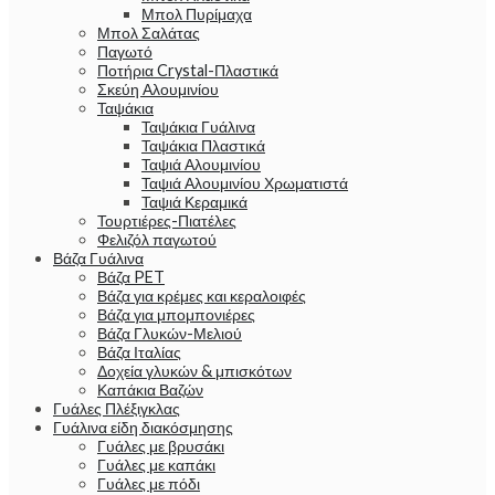
Μπολ Πυρίμαχα
Μπολ Σαλάτας
Παγωτό
Ποτήρια Crystal-Πλαστικά
Σκεύη Αλουμινίου
Ταψάκια
Ταψάκια Γυάλινα
Ταψάκια Πλαστικά
Ταψιά Αλουμινίου
Ταψιά Αλουμινίου Χρωματιστά
Ταψιά Κεραμικά
Τουρτιέρες-Πιατέλες
Φελιζόλ παγωτού
Βάζα Γυάλινα
Βάζα PET
Βάζα για κρέμες και κεραλοιφές
Βάζα για μπομπονιέρες
Βάζα Γλυκών-Μελιού
Βάζα Ιταλίας
Δοχεία γλυκών & μπισκότων
Καπάκια Βαζών
Γυάλες Πλέξιγκλας
Γυάλινα είδη διακόσμησης
Γυάλες με βρυσάκι
Γυάλες με καπάκι
Γυάλες με πόδι