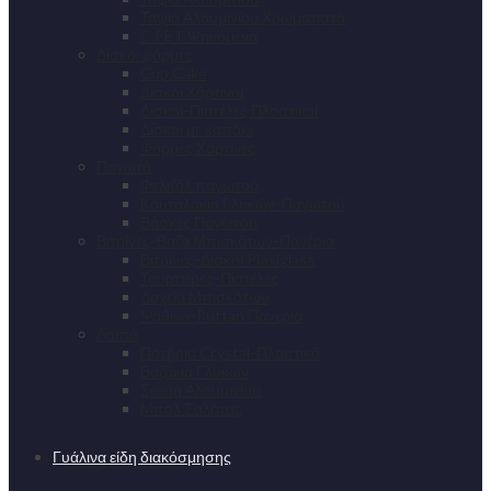
Ταψιά Αλουμινίου Χρωματιστά
C PET Ψηνόμενα
Δίσκοι φόρμες
Cup Cake
Δίσκοι Χάρτινοι
Δίσκοι-Πιατέλες Πλαστικοί
Δίσκοι με καπάκι
Φόρμες Χάρτινες
Παγωτό
Φελιζόλ παγωτού
Κουταλάκια Γλυκών-Παγωτού
Βάσκες Παγωτού
Βιτρίνες-Βαζα Μπισκότων-Πανέρια
Βιτρίνες-Δίσκοι Plexiglass
Τουρτιέρες-Πιατέλες
Δοχεία Μπισκότων
Ψάθινα-Ruttan Πανέρια
Λοιπά
Ποτήρια Crystal-Πλαστικά
Βαζάκια Γλυκών
Σκεύη Αλουμινίου
Μπολ Σαλάτας
Γυάλινα είδη διακόσμησης