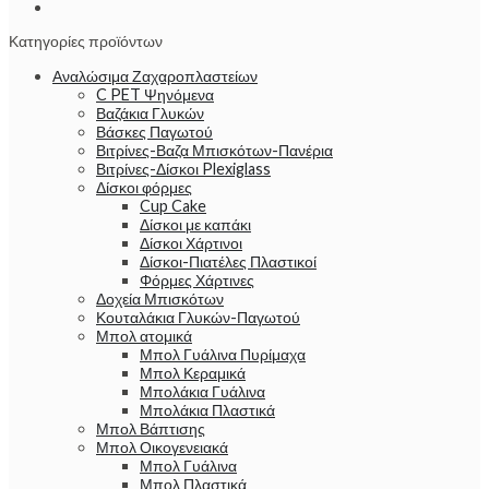
Κατηγορίες προϊόντων
Αναλώσιμα Ζαχαροπλαστείων
C PET Ψηνόμενα
Βαζάκια Γλυκών
Βάσκες Παγωτού
Βιτρίνες-Βαζα Μπισκότων-Πανέρια
Βιτρίνες-Δίσκοι Plexiglass
Δίσκοι φόρμες
Cup Cake
Δίσκοι με καπάκι
Δίσκοι Χάρτινοι
Δίσκοι-Πιατέλες Πλαστικοί
Φόρμες Χάρτινες
Δοχεία Μπισκότων
Κουταλάκια Γλυκών-Παγωτού
Μπολ ατομικά
Μπολ Γυάλινα Πυρίμαχα
Μπολ Κεραμικά
Μπολάκια Γυάλινα
Μπολάκια Πλαστικά
Μπολ Βάπτισης
Μπολ Οικογενειακά
Μπολ Γυάλινα
Μπολ Πλαστικά