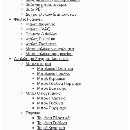
Βάζα για μπομπονιέρες
Βάζα PET
Δοχεία γλυκών & μπισκότων
Φιάλες Γυάλινες
Φιάλες Διάφανες
Φιάλες UVAQ
Πώματα & Φελλοί
Φιάλες Premium
Φιάλες Σκαλιστές
Μπουκαλάκια για αρώματα
Μπουκαλάκια φαρμακείου
Αναλώσιμα Ζαχαροπλαστείων
Μπολ ατομικά
Μπολάκια Πλαστικά
Μπολάκια Γυάλινα
Μπολ Κεραμικά
Μπολ Γυάλινα Πυρίμαχα
Μπολ Βάπτισης
Μπολ Οικογενειακά
Μπολ Πλαστικά
Μπολ Γυάλινα
Μπολ Πυρίμαχα
Ταψάκια
Ταψάκια Πλαστικά
Ταψάκια Γυάλινα
Ταψιά Κεραμικά