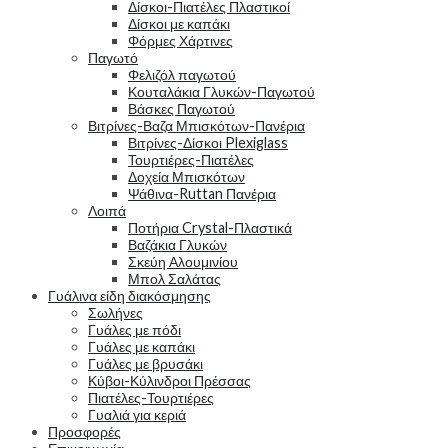
Δίσκοι-Πιατέλες Πλαστικοί
Δίσκοι με καπάκι
Φόρμες Χάρτινες
Παγωτό
Φελιζόλ παγωτού
Κουταλάκια Γλυκών-Παγωτού
Βάσκες Παγωτού
Βιτρίνες-Βαζα Μπισκότων-Πανέρια
Βιτρίνες-Δίσκοι Plexiglass
Τουρτιέρες-Πιατέλες
Δοχεία Μπισκότων
Ψάθινα-Ruttan Πανέρια
Λοιπά
Ποτήρια Crystal-Πλαστικά
Βαζάκια Γλυκών
Σκεύη Αλουμινίου
Μπολ Σαλάτας
Γυάλινα είδη διακόσμησης
Σωλήνες
Γυάλες με πόδι
Γυάλες με καπάκι
Γυάλες με βρυσάκι
Κύβοι-Κύλινδροι Πρέσσας
Πιατέλες-Τουρτιέρες
Γυαλιά για κεριά
Προσφορές