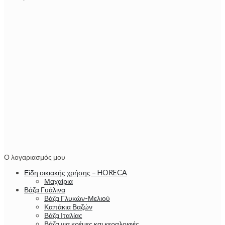
Ο λογαριασμός μου
Είδη οικιακής χρήσης – HORECA
Μαχαίρια
Βάζα Γυάλινα
Βάζα Γλυκών-Μελιού
Καπάκια Βαζών
Βάζα Ιταλίας
Βάζα για κρέμες και κεραλοιφές