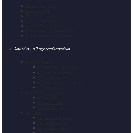
Φιάλες Διάφανες
Φιάλες UVAQ
Πώματα & Φελλοί
Φιάλες Premium
Φιάλες Σκαλιστές
Μπουκαλάκια για αρώματα
Μπουκαλάκια φαρμακείου
Αναλώσιμα Ζαχαροπλαστείων
Μπολ ατομικά
Μπολάκια Πλαστικά
Μπολάκια Γυάλινα
Μπολ Κεραμικά
Μπολ Γυάλινα Πυρίμαχα
Μπολ Βάπτισης
Μπολ Οικογενειακά
Μπολ Πλαστικά
Μπολ Γυάλινα
Μπολ Πυρίμαχα
Ταψάκια
Ταψάκια Πλαστικά
Ταψάκια Γυάλινα
Ταψιά Κεραμικά
Ταψιά Αλουμινίου