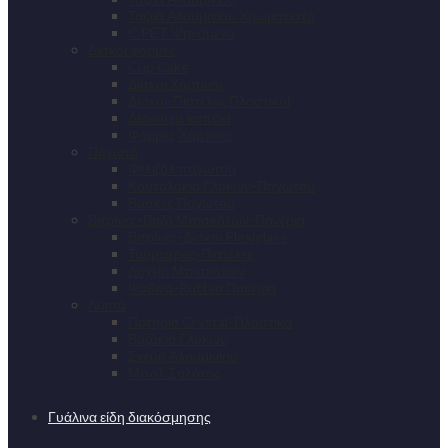
Ταψιά Αλουμινίου Χρωματιστά
C PET Ψηνόμενα
Δίσκοι φόρμες
Cup Cake
Δίσκοι Χάρτινοι
Δίσκοι-Πιατέλες Πλαστικοί
Δίσκοι με καπάκι
Φόρμες Χάρτινες
Παγωτό
Φελιζόλ παγωτού
Κουταλάκια Γλυκών-Παγωτού
Βάσκες Παγωτού
Βιτρίνες-Βαζα Μπισκότων-Πανέρια
Βιτρίνες-Δίσκοι Plexiglass
Τουρτιέρες-Πιατέλες
Δοχεία Μπισκότων
Ψάθινα-Ruttan Πανέρια
Λοιπά
Ποτήρια Crystal-Πλαστικά
Βαζάκια Γλυκών
Σκεύη Αλουμινίου
Μπολ Σαλάτας
Γυάλινα είδη διακόσμησης