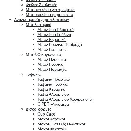
Φιάλες Σκαλιστές
Μπουκαλάκια για αρώματα
Μπουκαλάκια φαρμακείου
Αναλώσιμα Ζαχαροπλαστείων
Μπολ ατομικά
Μπολάκια Πλαστικά
Μπολάκια Γυάλινα
Μπολ Κεραμικά
Μπολ Γυάλινα Πυρίμαχα
Μπολ Βάπτισης
Μπολ Οικογενειακά
Μπολ Πλαστικά
Μπολ Γυάλινα
Μπολ Πυρίμαχα
Ταψάκια
Ταψάκια Πλαστικά
Ταψάκια Γυάλινα
Ταψιά Κεραμικά
Ταψιά Αλουμινίου
Ταψιά Αλουμινίου Χρωματιστά
C PET Ψηνόμενα
Δίσκοι φόρμες
Cup Cake
Δίσκοι Χάρτινοι
Δίσκοι-Πιατέλες Πλαστικοί
Δίσκοι με καπάκι