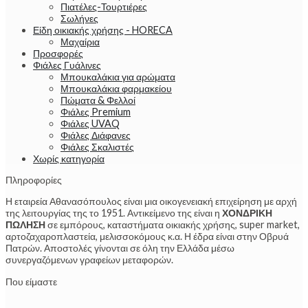
Πιατέλες-Τουρτιέρες
Σωλήνες
Είδη οικιακής χρήσης - HORECA
Μαχαίρια
Προσφορές
Φιάλες Γυάλινες
Μπουκαλάκια για αρώματα
Μπουκαλάκια φαρμακείου
Πώματα & Φελλοί
Φιάλες Premium
Φιάλες UVAQ
Φιάλες Διάφανες
Φιάλες Σκαλιστές
Χωρίς κατηγορία
Πληροφορίες
Η εταιρεία Αθανασόπουλος είναι μια οικογενειακή επιχείρηση με αρχή
της λειτουργίας της το 1951. Αντικείμενο της είναι η
ΧΟΝΔΡΙΚΗ
ΠΩΛΗΣΗ
σε εμπόρους, καταστήματα οικιακής χρήσης, super market,
αρτοζαχαροπλαστεία, μελισσοκόμους κ.α. Η έδρα είναι στην Οβρυά
Πατρών. Αποστολές γίνονται σε όλη την Ελλάδα μέσω
συνεργαζόμενων γραφείων μεταφορών.
Που είμαστε