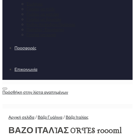
Σωλήνες
Γυάλες με πόδι
Γυάλες με καπάκι
Γυάλες με βρυσάκι
Κύβοι-Κύλινδροι Πρέσσας
Πιατέλες-Τουρτιέρες
Γυαλιά για κεριά
Προσφορές
Επικοινωνία
Πρόσθήκη στην λίστα αγαπημένων
Αρχική σελίδα
/
Βάζα Γυάλινα
/
Βάζα Ιταλίας
ΒΑΖΟ ΙΤΑΛIΑΣ ORTES 1000ml