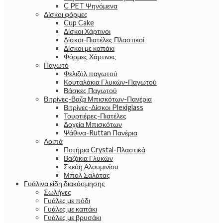
C PET Ψηνόμενα
Δίσκοι φόρμες
Cup Cake
Δίσκοι Χάρτινοι
Δίσκοι-Πιατέλες Πλαστικοί
Δίσκοι με καπάκι
Φόρμες Χάρτινες
Παγωτό
Φελιζόλ παγωτού
Κουταλάκια Γλυκών-Παγωτού
Βάσκες Παγωτού
Βιτρίνες-Βαζα Μπισκότων-Πανέρια
Βιτρίνες-Δίσκοι Plexiglass
Τουρτιέρες-Πιατέλες
Δοχεία Μπισκότων
Ψάθινα-Ruttan Πανέρια
Λοιπά
Ποτήρια Crystal-Πλαστικά
Βαζάκια Γλυκών
Σκεύη Αλουμινίου
Μπολ Σαλάτας
Γυάλινα είδη διακόσμησης
Σωλήνες
Γυάλες με πόδι
Γυάλες με καπάκι
Γυάλες με βρυσάκι