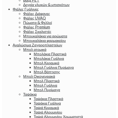
Βάζα PET
Δοχεία γλυκών & μπισκότων
Φιάλες Γυάλινες
Φιάλες Διάφανες
Φιάλες UVAQ
Πώματα & Φελλοί
Φιάλες Premium
Φιάλες Σκαλιστές
Μπουκαλάκια για αρώματα
Μπουκαλάκια φαρμακείου
Αναλώσιμα Ζαχαροπλαστείων
Μπολ ατομικά
Μπολάκια Πλαστικά
Μπολάκια Γυάλινα
Μπολ Κεραμικά
Μπολ Γυάλινα Πυρίμαχα
Μπολ Βάπτισης
Μπολ Οικογενειακά
Μπολ Πλαστικά
Μπολ Γυάλινα
Μπολ Πυρίμαχα
Ταψάκια
Ταψάκια Πλαστικά
Ταψάκια Γυάλινα
Ταψιά Κεραμικά
Ταψιά Αλουμινίου
Ταψιά Αλουμινίου Χρωματιστά