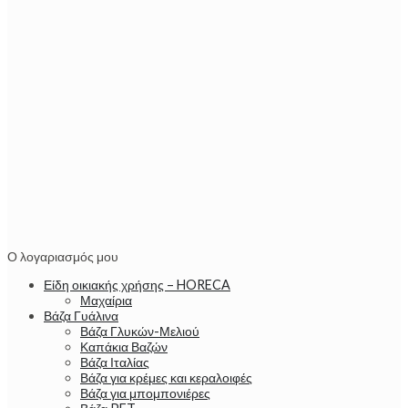
Ο λογαριασμός μου
Είδη οικιακής χρήσης – HORECA
Μαχαίρια
Βάζα Γυάλινα
Βάζα Γλυκών-Μελιού
Καπάκια Βαζών
Βάζα Ιταλίας
Βάζα για κρέμες και κεραλοιφές
Βάζα για μπομπονιέρες