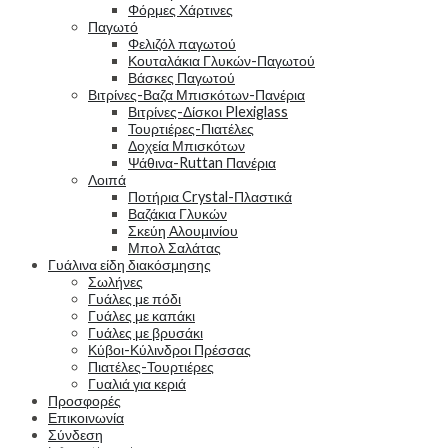
Φόρμες Χάρτινες
Παγωτό
Φελιζόλ παγωτού
Κουταλάκια Γλυκών-Παγωτού
Βάσκες Παγωτού
Βιτρίνες-Βαζα Μπισκότων-Πανέρια
Βιτρίνες-Δίσκοι Plexiglass
Τουρτιέρες-Πιατέλες
Δοχεία Μπισκότων
Ψάθινα-Ruttan Πανέρια
Λοιπά
Ποτήρια Crystal-Πλαστικά
Βαζάκια Γλυκών
Σκεύη Αλουμινίου
Μπολ Σαλάτας
Γυάλινα είδη διακόσμησης
Σωλήνες
Γυάλες με πόδι
Γυάλες με καπάκι
Γυάλες με βρυσάκι
Κύβοι-Κύλινδροι Πρέσσας
Πιατέλες-Τουρτιέρες
Γυαλιά για κεριά
Προσφορές
Επικοινωνία
Σύνδεση