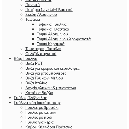
Παγωτό
Ποτήρια Crystal-Πλαστικά
Σκεύη Αλουμινίου
Ταψάκια
Ταψάκια Γυάλινα
Ταψάκια Πλαστικά
Ταψιά Αλουμινίου
Ταψιά Αλουμινίου Χρωματιστά
Ταψιά Κεραμικά
Τουρτιέρες-Πιατέλες
Φελιζόλ παγωτού
Βάζα Γυάλινα
Βάζα PET
Βάζα για κρέμες και κεραλοιφές
Βάζα για μπομπονιέρες
Βάζα Γλυκών-Μελιού
Βάζα Ιταλίας
Δοχεία γλυκών & μπισκότων
Καπάκια Βαζών
Γυάλες Πλέξιγκλας
Γυάλινα είδη διακόσμησης
Γυάλες με βρυσάκι
Γυάλες με καπάκι
Γυάλες με πόδι
Γυαλιά για κεριά
Κύβοι-Κύλινδροι Πρέσσας