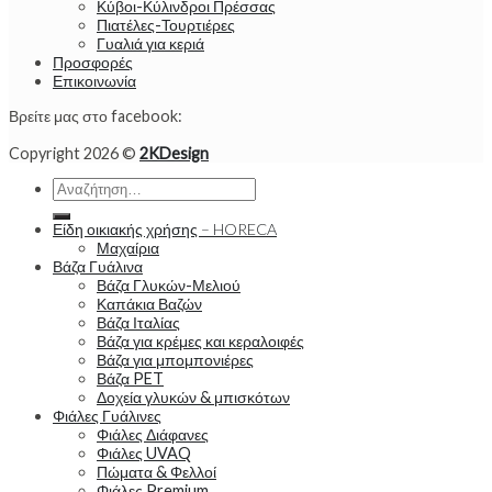
Κύβοι-Κύλινδροι Πρέσσας
Πιατέλες-Τουρτιέρες
Γυαλιά για κεριά
Προσφορές
Επικοινωνία
Βρείτε μας στο facebook:
Copyright 2026 ©
2KDesign
Αναζήτηση
για:
Είδη οικιακής χρήσης – HORECA
Μαχαίρια
Βάζα Γυάλινα
Βάζα Γλυκών-Μελιού
Καπάκια Βαζών
Βάζα Ιταλίας
Βάζα για κρέμες και κεραλοιφές
Βάζα για μπομπονιέρες
Βάζα PET
Δοχεία γλυκών & μπισκότων
Φιάλες Γυάλινες
Φιάλες Διάφανες
Φιάλες UVAQ
Πώματα & Φελλοί
Φιάλες Premium