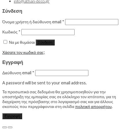
info@athan-deco.gr
Σύνδεση
Όνομα χρήστη ή διεύθυνση email
*
Κωδικός
*
Να με θυμάσαι
Σύνδεση
Χάσατε τον κωδικό σας;
Εγγραφή
Διεύθυνση email
*
A password will be sent to your email address.
Τα προσωπικά σας δεδομένα θα χρησιμοποιηθούν για την
υποστήριξη της εμπειρίας σας σε ολόκληρο τον ιστότοπο, για τη
διαχείριση της πρόσβασης στο λογαριασμό σας και για άλλους
σκοπούς που περιγράφονται στη σελίδα
πολιτική απορρήτου
.
Εγγραφή