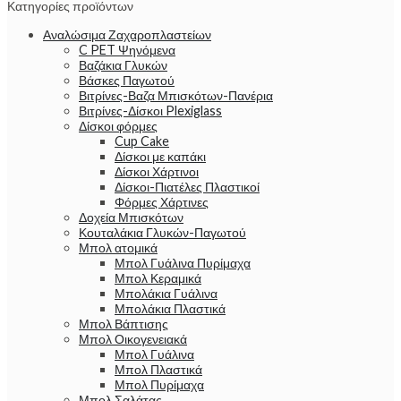
Κατηγορίες προϊόντων
Αναλώσιμα Ζαχαροπλαστείων
C PET Ψηνόμενα
Βαζάκια Γλυκών
Βάσκες Παγωτού
Βιτρίνες-Βαζα Μπισκότων-Πανέρια
Βιτρίνες-Δίσκοι Plexiglass
Δίσκοι φόρμες
Cup Cake
Δίσκοι με καπάκι
Δίσκοι Χάρτινοι
Δίσκοι-Πιατέλες Πλαστικοί
Φόρμες Χάρτινες
Δοχεία Μπισκότων
Κουταλάκια Γλυκών-Παγωτού
Μπολ ατομικά
Μπολ Γυάλινα Πυρίμαχα
Μπολ Κεραμικά
Μπολάκια Γυάλινα
Μπολάκια Πλαστικά
Μπολ Βάπτισης
Μπολ Οικογενειακά
Μπολ Γυάλινα
Μπολ Πλαστικά
Μπολ Πυρίμαχα
Μπολ Σαλάτας