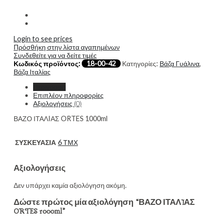
Login to see prices
Πρόσθήκη στην λίστα αγαπημένων
Συνδεθείτε για να δείτε τιμές
Κωδικός προϊόντος:
18-00-42
Κατηγορίες:
Βάζα Γυάλινα
,
Βάζα Ιταλίας
Περιγραφή
Επιπλέον πληροφορίες
Αξιολογήσεις (0)
ΒΑΖΟ ΙΤΑΛIΑΣ ORTES 1000ml
ΣΥΣΚΕΥΑΣΙΑ
6 ΤΜΧ
Αξιολογήσεις
Δεν υπάρχει καμία αξιολόγηση ακόμη.
Δώστε πρώτος μία αξιολόγηση “ΒΑΖΟ ΙΤΑΛIΑΣ
ORTES 1000ml”