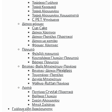
Ταψάκια Γυάλινα
Ταψιά Κεραμικά
Ταψιά Αλουμινίου
Ταψιά Αλουμινίου Χρωματιστά
C PET Ψηνόμενα
Δίσκοι φόρμες
Cup Cake
Δίσκοι Χάρτινοι
Δίσκοι-Πιατέλες Πλαστικοί
Δίσκοι με καπάκι
Φόρμες Χάρτινες
Παγωτό
Φελιζόλ παγωτού
Κουταλάκια Γλυκών-Παγωτού
Βάσκες Παγωτού
Βιτρίνες-Βαζα Μπισκότων-Πανέρια
Βιτρίνες-Δίσκοι Plexiglass
Τουρτιέρες-Πιατέλες
Δοχεία Μπισκότων
Ψάθινα-Ruttan Πανέρια
Λοιπά
Ποτήρια Crystal-Πλαστικά
Βαζάκια Γλυκών
Σκεύη Αλουμινίου
Μπολ Σαλάτας
Γυάλινα είδη διακόσμησης