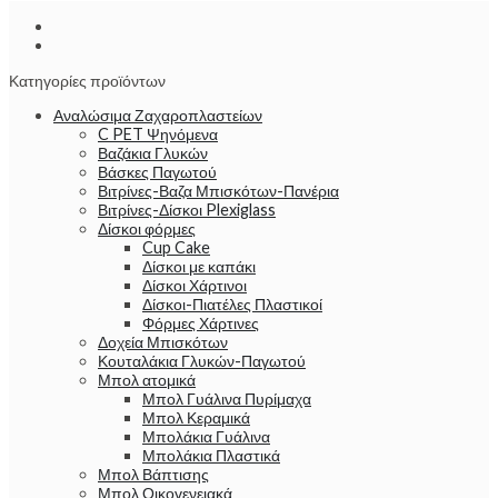
Κατηγορίες προϊόντων
Αναλώσιμα Ζαχαροπλαστείων
C PET Ψηνόμενα
Βαζάκια Γλυκών
Βάσκες Παγωτού
Βιτρίνες-Βαζα Μπισκότων-Πανέρια
Βιτρίνες-Δίσκοι Plexiglass
Δίσκοι φόρμες
Cup Cake
Δίσκοι με καπάκι
Δίσκοι Χάρτινοι
Δίσκοι-Πιατέλες Πλαστικοί
Φόρμες Χάρτινες
Δοχεία Μπισκότων
Κουταλάκια Γλυκών-Παγωτού
Μπολ ατομικά
Μπολ Γυάλινα Πυρίμαχα
Μπολ Κεραμικά
Μπολάκια Γυάλινα
Μπολάκια Πλαστικά
Μπολ Βάπτισης
Μπολ Οικογενειακά