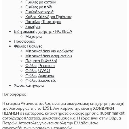
Γυάλες με καπάκι
Γυάλες με πόδι
Γυαλιά για κεριά
Κύβοι-Κύλινδροι Πρέσσας
Πιατέλες-Τουρτιέρες
Σωλήνες
Είδη οικιακής χρήσης - HORECA
Μαχαίρια
Προσφορές
Φιάλες Γυάλινες
Μπουκαλάκια για αρώματα
Μπουκαλάκια φαρμακείου
Πώματα & Φελλοί
Φιάλες Premium
Φιάλες UVAQ
Φιάλες Διάφανες
Φιάλες Σκαλιστές
Χωρίς κατηγορία
Πληροφορίες
Η εταιρεία Αθανασόπουλος είναι μια οικογενειακή επιχείρηση με αρχή
της λειτουργίας της το 1951. Αντικείμενο της είναι η
ΧΟΝΔΡΙΚΗ
ΠΩΛΗΣΗ
σε εμπόρους, καταστήματα οικιακής χρήσης, super market,
αρτοζαχαροπλαστεία, μελισσοκόμους κ.α. Η έδρα είναι στην Οβρυά
Πατρών. Αποστολές γίνονται σε όλη την Ελλάδα μέσω
συνεργαζόμενων γραφείων μεταφορών.