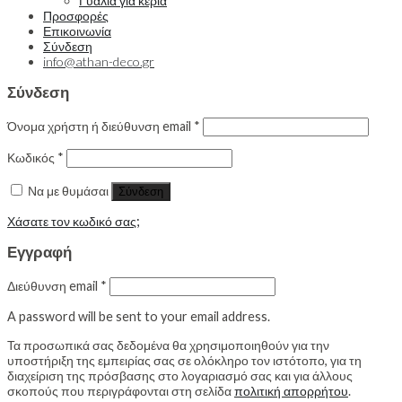
Γυαλιά για κεριά
Προσφορές
Επικοινωνία
Σύνδεση
info@athan-deco.gr
Σύνδεση
Όνομα χρήστη ή διεύθυνση email
*
Κωδικός
*
Να με θυμάσαι
Σύνδεση
Χάσατε τον κωδικό σας;
Εγγραφή
Διεύθυνση email
*
A password will be sent to your email address.
Τα προσωπικά σας δεδομένα θα χρησιμοποιηθούν για την
υποστήριξη της εμπειρίας σας σε ολόκληρο τον ιστότοπο, για τη
διαχείριση της πρόσβασης στο λογαριασμό σας και για άλλους
σκοπούς που περιγράφονται στη σελίδα
πολιτική απορρήτου
.