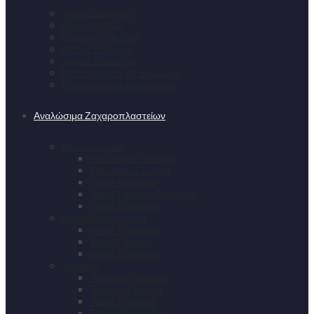
Φιάλες Διάφανες
Φιάλες UVAQ
Πώματα & Φελλοί
Φιάλες Premium
Φιάλες Σκαλιστές
Μπουκαλάκια για αρώματα
Μπουκαλάκια φαρμακείου
Αναλώσιμα Ζαχαροπλαστείων
Μπολ ατομικά
Μπολάκια Πλαστικά
Μπολάκια Γυάλινα
Μπολ Κεραμικά
Μπολ Γυάλινα Πυρίμαχα
Μπολ Βάπτισης
Μπολ Οικογενειακά
Μπολ Πλαστικά
Μπολ Γυάλινα
Μπολ Πυρίμαχα
Ταψάκια
Ταψάκια Πλαστικά
Ταψάκια Γυάλινα
Ταψιά Κεραμικά
Ταψιά Αλουμινίου