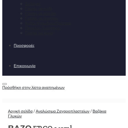
Σωλήνες
Γυάλες με πόδι
Γυάλες με καπάκι
Γυάλες με βρυσάκι
Κύβοι-Κύλινδροι Πρέσσας
Πιατέλες-Τουρτιέρες
Γυαλιά για κεριά
Προσφορές
Επικοινωνία
Πρόσθήκη στην λίστα αγαπημένων
Αρχική σελίδα
/
Αναλώσιμα Ζαχαροπλαστείων
/
Βαζάκια
Γλυκών