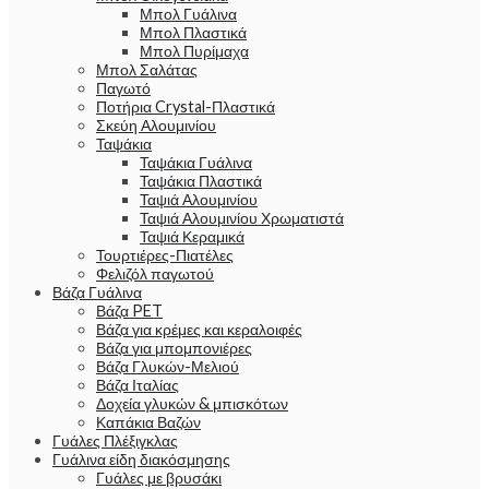
Μπολ Γυάλινα
Μπολ Πλαστικά
Μπολ Πυρίμαχα
Μπολ Σαλάτας
Παγωτό
Ποτήρια Crystal-Πλαστικά
Σκεύη Αλουμινίου
Ταψάκια
Ταψάκια Γυάλινα
Ταψάκια Πλαστικά
Ταψιά Αλουμινίου
Ταψιά Αλουμινίου Χρωματιστά
Ταψιά Κεραμικά
Τουρτιέρες-Πιατέλες
Φελιζόλ παγωτού
Βάζα Γυάλινα
Βάζα PET
Βάζα για κρέμες και κεραλοιφές
Βάζα για μπομπονιέρες
Βάζα Γλυκών-Μελιού
Βάζα Ιταλίας
Δοχεία γλυκών & μπισκότων
Καπάκια Βαζών
Γυάλες Πλέξιγκλας
Γυάλινα είδη διακόσμησης
Γυάλες με βρυσάκι