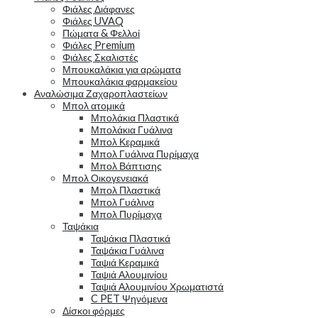
Φιάλες Διάφανες
Φιάλες UVAQ
Πώματα & Φελλοί
Φιάλες Premium
Φιάλες Σκαλιστές
Μπουκαλάκια για αρώματα
Μπουκαλάκια φαρμακείου
Αναλώσιμα Ζαχαροπλαστείων
Μπολ ατομικά
Μπολάκια Πλαστικά
Μπολάκια Γυάλινα
Μπολ Κεραμικά
Μπολ Γυάλινα Πυρίμαχα
Μπολ Βάπτισης
Μπολ Οικογενειακά
Μπολ Πλαστικά
Μπολ Γυάλινα
Μπολ Πυρίμαχα
Ταψάκια
Ταψάκια Πλαστικά
Ταψάκια Γυάλινα
Ταψιά Κεραμικά
Ταψιά Αλουμινίου
Ταψιά Αλουμινίου Χρωματιστά
C PET Ψηνόμενα
Δίσκοι φόρμες