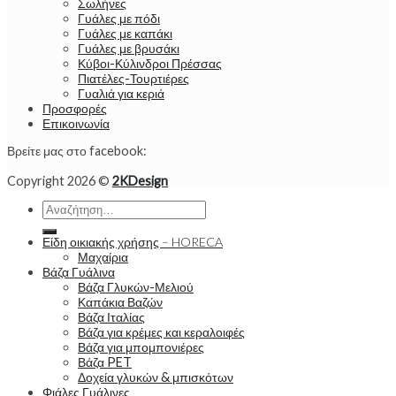
Σωλήνες
Γυάλες με πόδι
Γυάλες με καπάκι
Γυάλες με βρυσάκι
Κύβοι-Κύλινδροι Πρέσσας
Πιατέλες-Τουρτιέρες
Γυαλιά για κεριά
Προσφορές
Επικοινωνία
Βρείτε μας στο facebook:
Copyright 2026 ©
2KDesign
Αναζήτηση
για:
Είδη οικιακής χρήσης – HORECA
Μαχαίρια
Βάζα Γυάλινα
Βάζα Γλυκών-Μελιού
Καπάκια Βαζών
Βάζα Ιταλίας
Βάζα για κρέμες και κεραλοιφές
Βάζα για μπομπονιέρες
Βάζα PET
Δοχεία γλυκών & μπισκότων
Φιάλες Γυάλινες