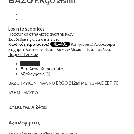
ΒΑΖΟ ERGO 212ml
Login to see prices
Πρόσθήκη στην λίστα αγαπημένων
Συνδεθείτε για να δείτε τιμές
Κωδικός προϊόντος:
41-401
Κατηγορίες:
Αναλώσιμα
Ζαχαροπλαστείων
,
Βάζα Γλυκών-Μελιού
,
Βάζα Γυάλινα
,
Βαζάκια Γλυκών
Περιγραφή
Επιπλέον πληροφορίες
Αξιολογήσεις (0)
ΒΑΖΟ ΓΛΥΚΩΝ ΓΥΑΛΙΝΟ ERGO 212ml ΜΕ ΠΩΜΑ DEEP 70
ΑΣΗΜΙ ΜΑΥΡΟ
ΣΥΣΚΕΥΑΣΙΑ
24 τεμ
Αξιολογήσεις
Δεν υπάρχει καμία αξιολόγηση ακόμη.