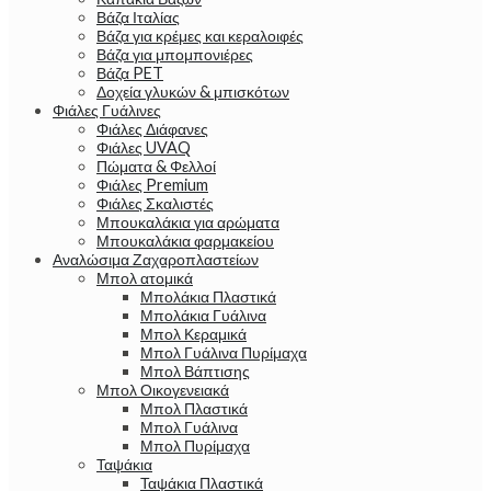
Βάζα Ιταλίας
Βάζα για κρέμες και κεραλοιφές
Βάζα για μπομπονιέρες
Βάζα PET
Δοχεία γλυκών & μπισκότων
Φιάλες Γυάλινες
Φιάλες Διάφανες
Φιάλες UVAQ
Πώματα & Φελλοί
Φιάλες Premium
Φιάλες Σκαλιστές
Μπουκαλάκια για αρώματα
Μπουκαλάκια φαρμακείου
Αναλώσιμα Ζαχαροπλαστείων
Μπολ ατομικά
Μπολάκια Πλαστικά
Μπολάκια Γυάλινα
Μπολ Κεραμικά
Μπολ Γυάλινα Πυρίμαχα
Μπολ Βάπτισης
Μπολ Οικογενειακά
Μπολ Πλαστικά
Μπολ Γυάλινα
Μπολ Πυρίμαχα
Ταψάκια
Ταψάκια Πλαστικά