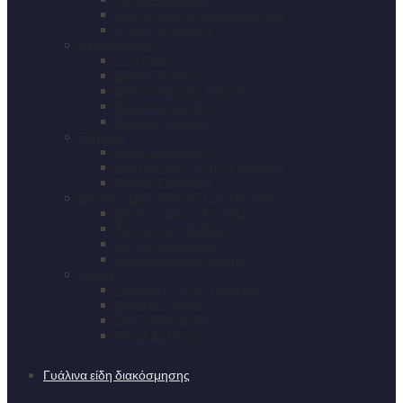
Ταψιά Αλουμινίου Χρωματιστά
C PET Ψηνόμενα
Δίσκοι φόρμες
Cup Cake
Δίσκοι Χάρτινοι
Δίσκοι-Πιατέλες Πλαστικοί
Δίσκοι με καπάκι
Φόρμες Χάρτινες
Παγωτό
Φελιζόλ παγωτού
Κουταλάκια Γλυκών-Παγωτού
Βάσκες Παγωτού
Βιτρίνες-Βαζα Μπισκότων-Πανέρια
Βιτρίνες-Δίσκοι Plexiglass
Τουρτιέρες-Πιατέλες
Δοχεία Μπισκότων
Ψάθινα-Ruttan Πανέρια
Λοιπά
Ποτήρια Crystal-Πλαστικά
Βαζάκια Γλυκών
Σκεύη Αλουμινίου
Μπολ Σαλάτας
Γυάλινα είδη διακόσμησης