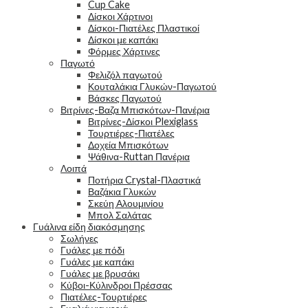
Cup Cake
Δίσκοι Χάρτινοι
Δίσκοι-Πιατέλες Πλαστικοί
Δίσκοι με καπάκι
Φόρμες Χάρτινες
Παγωτό
Φελιζόλ παγωτού
Κουταλάκια Γλυκών-Παγωτού
Βάσκες Παγωτού
Βιτρίνες-Βαζα Μπισκότων-Πανέρια
Βιτρίνες-Δίσκοι Plexiglass
Τουρτιέρες-Πιατέλες
Δοχεία Μπισκότων
Ψάθινα-Ruttan Πανέρια
Λοιπά
Ποτήρια Crystal-Πλαστικά
Βαζάκια Γλυκών
Σκεύη Αλουμινίου
Μπολ Σαλάτας
Γυάλινα είδη διακόσμησης
Σωλήνες
Γυάλες με πόδι
Γυάλες με καπάκι
Γυάλες με βρυσάκι
Κύβοι-Κύλινδροι Πρέσσας
Πιατέλες-Τουρτιέρες