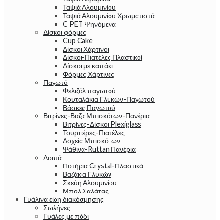
Ταψιά Αλουμινίου
Ταψιά Αλουμινίου Χρωματιστά
C PET Ψηνόμενα
Δίσκοι φόρμες
Cup Cake
Δίσκοι Χάρτινοι
Δίσκοι-Πιατέλες Πλαστικοί
Δίσκοι με καπάκι
Φόρμες Χάρτινες
Παγωτό
Φελιζόλ παγωτού
Κουταλάκια Γλυκών-Παγωτού
Βάσκες Παγωτού
Βιτρίνες-Βαζα Μπισκότων-Πανέρια
Βιτρίνες-Δίσκοι Plexiglass
Τουρτιέρες-Πιατέλες
Δοχεία Μπισκότων
Ψάθινα-Ruttan Πανέρια
Λοιπά
Ποτήρια Crystal-Πλαστικά
Βαζάκια Γλυκών
Σκεύη Αλουμινίου
Μπολ Σαλάτας
Γυάλινα είδη διακόσμησης
Σωλήνες
Γυάλες με πόδι