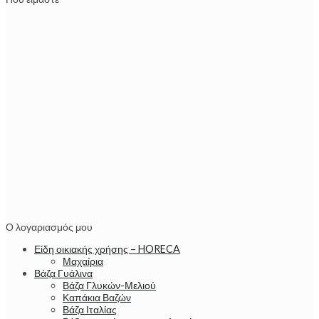
Ο λογαριασμός μου
Είδη οικιακής χρήσης – HORECA
Μαχαίρια
Βάζα Γυάλινα
Βάζα Γλυκών-Μελιού
Καπάκια Βαζών
Βάζα Ιταλίας