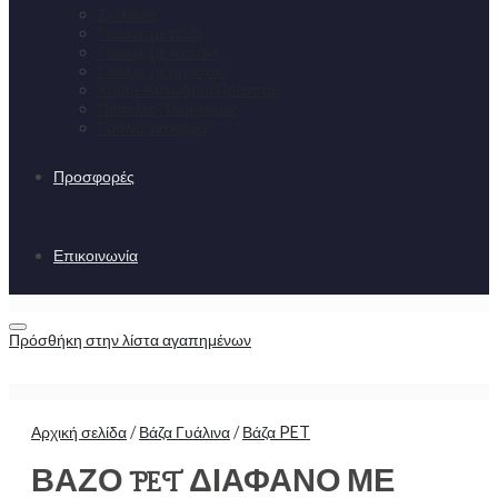
Σωλήνες
Γυάλες με πόδι
Γυάλες με καπάκι
Γυάλες με βρυσάκι
Κύβοι-Κύλινδροι Πρέσσας
Πιατέλες-Τουρτιέρες
Γυαλιά για κεριά
Προσφορές
Επικοινωνία
Πρόσθήκη στην λίστα αγαπημένων
Αρχική σελίδα
/
Βάζα Γυάλινα
/
Βάζα PET
ΒΑΖΟ PET ΔΙΑΦΑΝΟ ΜΕ