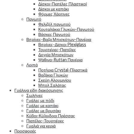
Δίσκοι-Πιατέλες Πλαστικοί
Δίσκοι με καπάκι
Φόρμες Χάρτινες
Παγωτό
Φελιζόλ παγωτού
Κουταλάκια Γλυκών-Παγωτού
Βάσκες Παγωτού
Βιτρίνες-Βαζα Μπισκότων-Πανέρια
Βιτρίνες-Δίσκοι Plexiglass
Τουρτιέρες-Πιατέλες
Δοχεία Μπισκότων
Ψάθινα-Ruttan Πανέρια
Λοιπά
Ποτήρια Crystal-Πλαστικά
Βαζάκια Γλυκών
Σκεύη Αλουμινίου
Μπολ Σαλάτας
Γυάλινα είδη διακόσμησης
Σωλήνες
Γυάλες με πόδι
Γυάλες με καπάκι
Γυάλες με βρυσάκι
Κύβοι-Κύλινδροι Πρέσσας
Πιατέλες-Τουρτιέρες
Γυαλιά για κεριά
Προσφορές