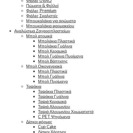
Φιάλες UVAQ
Πώματα & Φελλοί
Φιάλες Premium
Φιάλες Σκαλιστές
Μπουκαλάκια για αρώματα
Μπουκαλάκια φαρμακείου
Αναλώσιμα Ζαχαροπλαστείων
Μπολ ατομικά
Μπολάκια Πλαστικά
Μπολάκια Γυάλινα
Μπολ Κεραμικά
Μπολ Γυάλινα Πυρίμαχα
Μπολ Βάπτισης
Μπολ Οικογενειακά
Μπολ Πλαστικά
Μπολ Γυάλινα
Μπολ Πυρίμαχα
Ταψάκια
Ταψάκια Πλαστικά
Ταψάκια Γυάλινα
Ταψιά Κεραμικά
Ταψιά Αλουμινίου
Ταψιά Αλουμινίου Χρωματιστά
C PET Ψηνόμενα
Δίσκοι φόρμες
Cup Cake
Δίσκοι Χάρτινοι