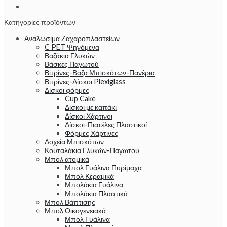
Κατηγορίες προϊόντων
Αναλώσιμα Ζαχαροπλαστείων
C PET Ψηνόμενα
Βαζάκια Γλυκών
Βάσκες Παγωτού
Βιτρίνες-Βαζα Μπισκότων-Πανέρια
Βιτρίνες-Δίσκοι Plexiglass
Δίσκοι φόρμες
Cup Cake
Δίσκοι με καπάκι
Δίσκοι Χάρτινοι
Δίσκοι-Πιατέλες Πλαστικοί
Φόρμες Χάρτινες
Δοχεία Μπισκότων
Κουταλάκια Γλυκών-Παγωτού
Μπολ ατομικά
Μπολ Γυάλινα Πυρίμαχα
Μπολ Κεραμικά
Μπολάκια Γυάλινα
Μπολάκια Πλαστικά
Μπολ Βάπτισης
Μπολ Οικογενειακά
Μπολ Γυάλινα