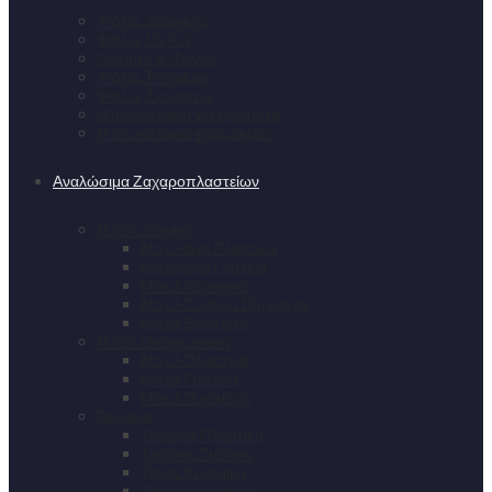
Φιάλες Διάφανες
Φιάλες UVAQ
Πώματα & Φελλοί
Φιάλες Premium
Φιάλες Σκαλιστές
Μπουκαλάκια για αρώματα
Μπουκαλάκια φαρμακείου
Αναλώσιμα Ζαχαροπλαστείων
Μπολ ατομικά
Μπολάκια Πλαστικά
Μπολάκια Γυάλινα
Μπολ Κεραμικά
Μπολ Γυάλινα Πυρίμαχα
Μπολ Βάπτισης
Μπολ Οικογενειακά
Μπολ Πλαστικά
Μπολ Γυάλινα
Μπολ Πυρίμαχα
Ταψάκια
Ταψάκια Πλαστικά
Ταψάκια Γυάλινα
Ταψιά Κεραμικά
Ταψιά Αλουμινίου