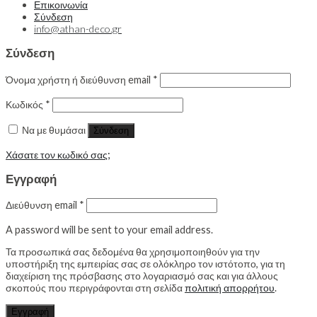
Επικοινωνία
Σύνδεση
info@athan-deco.gr
Σύνδεση
Όνομα χρήστη ή διεύθυνση email
*
Κωδικός
*
Να με θυμάσαι
Σύνδεση
Χάσατε τον κωδικό σας;
Εγγραφή
Διεύθυνση email
*
A password will be sent to your email address.
Τα προσωπικά σας δεδομένα θα χρησιμοποιηθούν για την
υποστήριξη της εμπειρίας σας σε ολόκληρο τον ιστότοπο, για τη
διαχείριση της πρόσβασης στο λογαριασμό σας και για άλλους
σκοπούς που περιγράφονται στη σελίδα
πολιτική απορρήτου
.
Εγγραφή