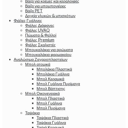
Βάζα για κρέμες και κεραλοιφές
Βάζα για μπομπονιέρες
Βάζα PET
Δοχεία γλυκών & μπισκότων
Φιάλες Γυάλινες
Φιάλες Διάφανες
Φιάλες UVAQ
Πώματα & Φελλοί
Φιάλες Premium
Φιάλες Σκαλιστές
Μπουκαλάκια για αρώματα
Μπουκαλάκια φαρμακείου
Αναλώσιμα Ζαχαροπλαστείων
Μπολ ατομικά
Μπολάκια Πλαστικά
Μπολάκια Γυάλινα
Μπολ Κεραμικά
Μπολ Γυάλινα Πυρίμαχα
Μπολ Βάπτισης
Μπολ Οικογενειακά
Μπολ Πλαστικά
Μπολ Γυάλινα
Μπολ Πυρίμαχα
Ταψάκια
Ταψάκια Πλαστικά
Ταψάκια Γυάλινα
Ταψιά Κεραμικά