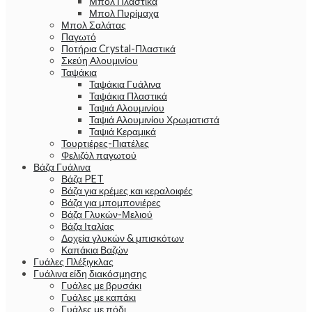
Μπολ Πλαστικά
Μπολ Πυρίμαχα
Μπολ Σαλάτας
Παγωτό
Ποτήρια Crystal-Πλαστικά
Σκεύη Αλουμινίου
Ταψάκια
Ταψάκια Γυάλινα
Ταψάκια Πλαστικά
Ταψιά Αλουμινίου
Ταψιά Αλουμινίου Χρωματιστά
Ταψιά Κεραμικά
Τουρτιέρες-Πιατέλες
Φελιζόλ παγωτού
Βάζα Γυάλινα
Βάζα PET
Βάζα για κρέμες και κεραλοιφές
Βάζα για μπομπονιέρες
Βάζα Γλυκών-Μελιού
Βάζα Ιταλίας
Δοχεία γλυκών & μπισκότων
Καπάκια Βαζών
Γυάλες Πλέξιγκλας
Γυάλινα είδη διακόσμησης
Γυάλες με βρυσάκι
Γυάλες με καπάκι
Γυάλες με πόδι