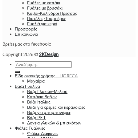
Γυάλες με καπάκι
Γυάλες με βρυσάκι
Κύβοι-Κύλινδροι Πρέσσας
Πιατέλες-Τουρτιέρες
Γυαλιά για κεριά
Προσφορές
Επικοινωνία
Βρείτε μας στο facebook:
Copyright 2026 ©
2KDesign
Αναζήτηση
για:
Είδη οικιακής χρήσης – HORECA
Μαχαίρια
Βάζα Γυάλινα
Βάζα Γλυκών-Μελιού
Καπάκια Βαζών
Βάζα Ιταλίας
Βάζα για κρέμες και κεραλοιφές
Βάζα για μπομπονιέρες
Βάζα PET
Δοχεία γλυκών & μπισκότων
Φιάλες Γυάλινες
Φιάλες Διάφανες