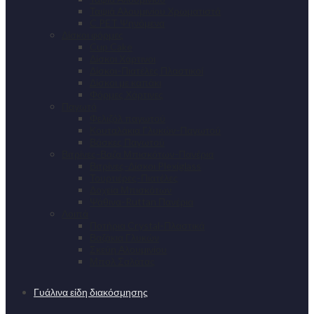
Ταψιά Αλουμινίου Χρωματιστά
C PET Ψηνόμενα
Δίσκοι φόρμες
Cup Cake
Δίσκοι Χάρτινοι
Δίσκοι-Πιατέλες Πλαστικοί
Δίσκοι με καπάκι
Φόρμες Χάρτινες
Παγωτό
Φελιζόλ παγωτού
Κουταλάκια Γλυκών-Παγωτού
Βάσκες Παγωτού
Βιτρίνες-Βαζα Μπισκότων-Πανέρια
Βιτρίνες-Δίσκοι Plexiglass
Τουρτιέρες-Πιατέλες
Δοχεία Μπισκότων
Ψάθινα-Ruttan Πανέρια
Λοιπά
Ποτήρια Crystal-Πλαστικά
Βαζάκια Γλυκών
Σκεύη Αλουμινίου
Μπολ Σαλάτας
Γυάλινα είδη διακόσμησης