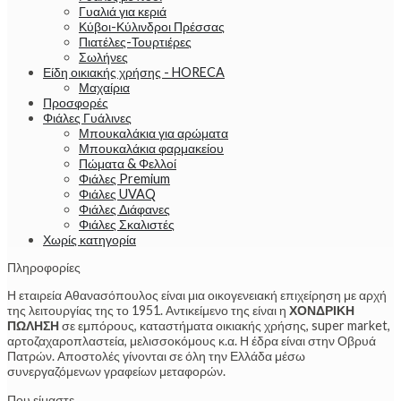
Γυαλιά για κεριά
Κύβοι-Κύλινδροι Πρέσσας
Πιατέλες-Τουρτιέρες
Σωλήνες
Είδη οικιακής χρήσης - HORECA
Μαχαίρια
Προσφορές
Φιάλες Γυάλινες
Μπουκαλάκια για αρώματα
Μπουκαλάκια φαρμακείου
Πώματα & Φελλοί
Φιάλες Premium
Φιάλες UVAQ
Φιάλες Διάφανες
Φιάλες Σκαλιστές
Χωρίς κατηγορία
Πληροφορίες
Η εταιρεία Αθανασόπουλος είναι μια οικογενειακή επιχείρηση με αρχή
της λειτουργίας της το 1951. Αντικείμενο της είναι η
ΧΟΝΔΡΙΚΗ
ΠΩΛΗΣΗ
σε εμπόρους, καταστήματα οικιακής χρήσης, super market,
αρτοζαχαροπλαστεία, μελισσοκόμους κ.α. Η έδρα είναι στην Οβρυά
Πατρών. Αποστολές γίνονται σε όλη την Ελλάδα μέσω
συνεργαζόμενων γραφείων μεταφορών.
Που είμαστε