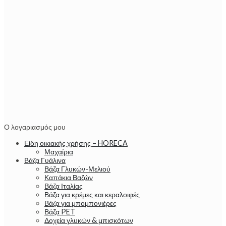
Ο λογαριασμός μου
Είδη οικιακής χρήσης – HORECA
Μαχαίρια
Βάζα Γυάλινα
Βάζα Γλυκών-Μελιού
Καπάκια Βαζών
Βάζα Ιταλίας
Βάζα για κρέμες και κεραλοιφές
Βάζα για μπομπονιέρες
Βάζα PET
Δοχεία γλυκών & μπισκότων