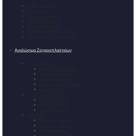
Φιάλες Διάφανες
Φιάλες UVAQ
Πώματα & Φελλοί
Φιάλες Premium
Φιάλες Σκαλιστές
Μπουκαλάκια για αρώματα
Μπουκαλάκια φαρμακείου
Αναλώσιμα Ζαχαροπλαστείων
Μπολ ατομικά
Μπολάκια Πλαστικά
Μπολάκια Γυάλινα
Μπολ Κεραμικά
Μπολ Γυάλινα Πυρίμαχα
Μπολ Βάπτισης
Μπολ Οικογενειακά
Μπολ Πλαστικά
Μπολ Γυάλινα
Μπολ Πυρίμαχα
Ταψάκια
Ταψάκια Πλαστικά
Ταψάκια Γυάλινα
Ταψιά Κεραμικά
Ταψιά Αλουμινίου