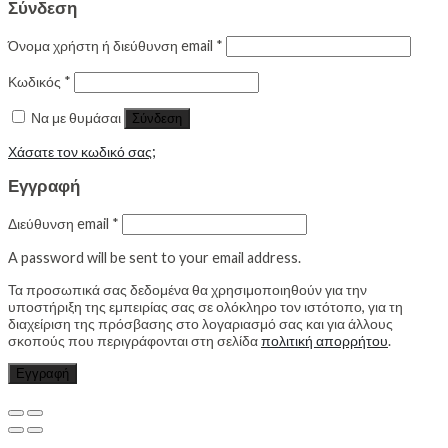
Σύνδεση
Όνομα χρήστη ή διεύθυνση email
*
Κωδικός
*
Να με θυμάσαι
Σύνδεση
Χάσατε τον κωδικό σας;
Εγγραφή
Διεύθυνση email
*
A password will be sent to your email address.
Τα προσωπικά σας δεδομένα θα χρησιμοποιηθούν για την
υποστήριξη της εμπειρίας σας σε ολόκληρο τον ιστότοπο, για τη
διαχείριση της πρόσβασης στο λογαριασμό σας και για άλλους
σκοπούς που περιγράφονται στη σελίδα
πολιτική απορρήτου
.
Εγγραφή