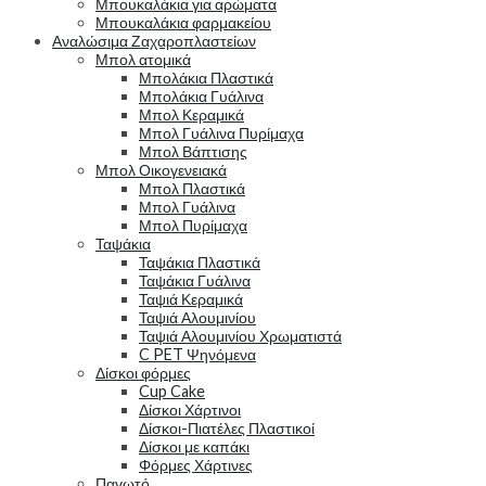
Μπουκαλάκια για αρώματα
Μπουκαλάκια φαρμακείου
Αναλώσιμα Ζαχαροπλαστείων
Μπολ ατομικά
Μπολάκια Πλαστικά
Μπολάκια Γυάλινα
Μπολ Κεραμικά
Μπολ Γυάλινα Πυρίμαχα
Μπολ Βάπτισης
Μπολ Οικογενειακά
Μπολ Πλαστικά
Μπολ Γυάλινα
Μπολ Πυρίμαχα
Ταψάκια
Ταψάκια Πλαστικά
Ταψάκια Γυάλινα
Ταψιά Κεραμικά
Ταψιά Αλουμινίου
Ταψιά Αλουμινίου Χρωματιστά
C PET Ψηνόμενα
Δίσκοι φόρμες
Cup Cake
Δίσκοι Χάρτινοι
Δίσκοι-Πιατέλες Πλαστικοί
Δίσκοι με καπάκι
Φόρμες Χάρτινες
Παγωτό