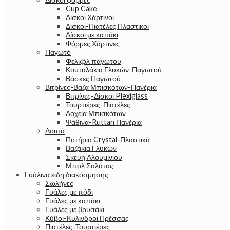
Cup Cake
Δίσκοι Χάρτινοι
Δίσκοι-Πιατέλες Πλαστικοί
Δίσκοι με καπάκι
Φόρμες Χάρτινες
Παγωτό
Φελιζόλ παγωτού
Κουταλάκια Γλυκών-Παγωτού
Βάσκες Παγωτού
Βιτρίνες-Βαζα Μπισκότων-Πανέρια
Βιτρίνες-Δίσκοι Plexiglass
Τουρτιέρες-Πιατέλες
Δοχεία Μπισκότων
Ψάθινα-Ruttan Πανέρια
Λοιπά
Ποτήρια Crystal-Πλαστικά
Βαζάκια Γλυκών
Σκεύη Αλουμινίου
Μπολ Σαλάτας
Γυάλινα είδη διακόσμησης
Σωλήνες
Γυάλες με πόδι
Γυάλες με καπάκι
Γυάλες με βρυσάκι
Κύβοι-Κύλινδροι Πρέσσας
Πιατέλες-Τουρτιέρες