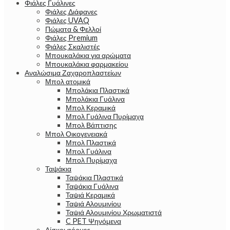
Φιάλες Γυάλινες
Φιάλες Διάφανες
Φιάλες UVAQ
Πώματα & Φελλοί
Φιάλες Premium
Φιάλες Σκαλιστές
Μπουκαλάκια για αρώματα
Μπουκαλάκια φαρμακείου
Αναλώσιμα Ζαχαροπλαστείων
Μπολ ατομικά
Μπολάκια Πλαστικά
Μπολάκια Γυάλινα
Μπολ Κεραμικά
Μπολ Γυάλινα Πυρίμαχα
Μπολ Βάπτισης
Μπολ Οικογενειακά
Μπολ Πλαστικά
Μπολ Γυάλινα
Μπολ Πυρίμαχα
Ταψάκια
Ταψάκια Πλαστικά
Ταψάκια Γυάλινα
Ταψιά Κεραμικά
Ταψιά Αλουμινίου
Ταψιά Αλουμινίου Χρωματιστά
C PET Ψηνόμενα
Δίσκοι φόρμες