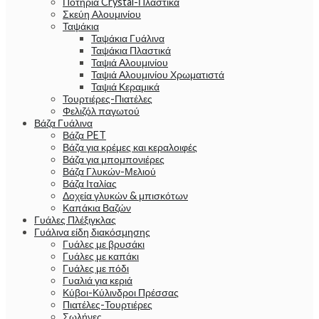
Ποτήρια Crystal-Πλαστικά
Σκεύη Αλουμινίου
Ταψάκια
Ταψάκια Γυάλινα
Ταψάκια Πλαστικά
Ταψιά Αλουμινίου
Ταψιά Αλουμινίου Χρωματιστά
Ταψιά Κεραμικά
Τουρτιέρες-Πιατέλες
Φελιζόλ παγωτού
Βάζα Γυάλινα
Βάζα PET
Βάζα για κρέμες και κεραλοιφές
Βάζα για μπομπονιέρες
Βάζα Γλυκών-Μελιού
Βάζα Ιταλίας
Δοχεία γλυκών & μπισκότων
Καπάκια Βαζών
Γυάλες Πλέξιγκλας
Γυάλινα είδη διακόσμησης
Γυάλες με βρυσάκι
Γυάλες με καπάκι
Γυάλες με πόδι
Γυαλιά για κεριά
Κύβοι-Κύλινδροι Πρέσσας
Πιατέλες-Τουρτιέρες
Σωλήνες