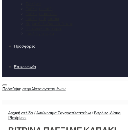
Σωλήνες
Γυάλες με πόδι
Γυάλες με καπάκι
Γυάλες με βρυσάκι
Κύβοι-Κύλινδροι Πρέσσας
Πιατέλες-Τουρτιέρες
Γυαλιά για κεριά
Προσφορές
Επικοινωνία
Πρόσθήκη στην λίστα αγαπημένων
Αρχική σελίδα
/
Αναλώσιμα Ζαχαροπλαστείων
/
Βιτρίνες-Δίσκοι
Plexiglass