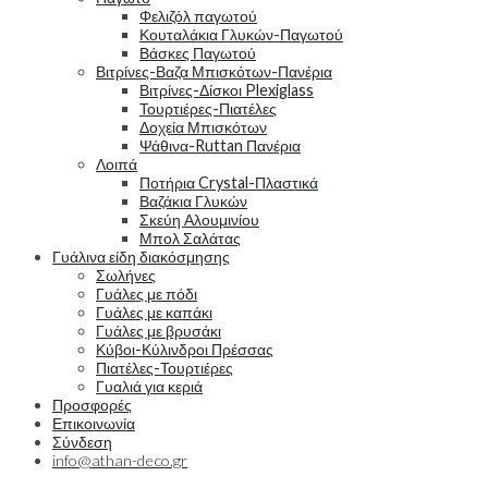
Φελιζόλ παγωτού
Κουταλάκια Γλυκών-Παγωτού
Βάσκες Παγωτού
Βιτρίνες-Βαζα Μπισκότων-Πανέρια
Βιτρίνες-Δίσκοι Plexiglass
Τουρτιέρες-Πιατέλες
Δοχεία Μπισκότων
Ψάθινα-Ruttan Πανέρια
Λοιπά
Ποτήρια Crystal-Πλαστικά
Βαζάκια Γλυκών
Σκεύη Αλουμινίου
Μπολ Σαλάτας
Γυάλινα είδη διακόσμησης
Σωλήνες
Γυάλες με πόδι
Γυάλες με καπάκι
Γυάλες με βρυσάκι
Κύβοι-Κύλινδροι Πρέσσας
Πιατέλες-Τουρτιέρες
Γυαλιά για κεριά
Προσφορές
Επικοινωνία
Σύνδεση
info@athan-deco.gr