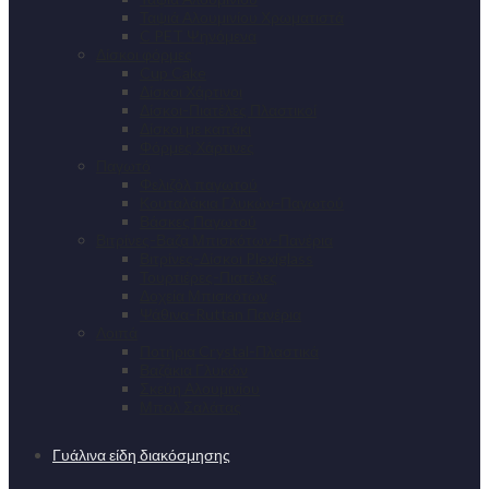
Ταψιά Αλουμινίου Χρωματιστά
C PET Ψηνόμενα
Δίσκοι φόρμες
Cup Cake
Δίσκοι Χάρτινοι
Δίσκοι-Πιατέλες Πλαστικοί
Δίσκοι με καπάκι
Φόρμες Χάρτινες
Παγωτό
Φελιζόλ παγωτού
Κουταλάκια Γλυκών-Παγωτού
Βάσκες Παγωτού
Βιτρίνες-Βαζα Μπισκότων-Πανέρια
Βιτρίνες-Δίσκοι Plexiglass
Τουρτιέρες-Πιατέλες
Δοχεία Μπισκότων
Ψάθινα-Ruttan Πανέρια
Λοιπά
Ποτήρια Crystal-Πλαστικά
Βαζάκια Γλυκών
Σκεύη Αλουμινίου
Μπολ Σαλάτας
Γυάλινα είδη διακόσμησης