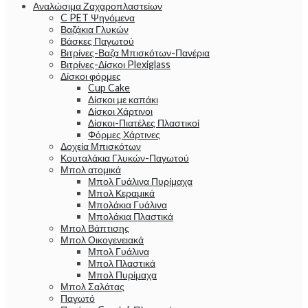
Αναλώσιμα Ζαχαροπλαστείων
C PET Ψηνόμενα
Βαζάκια Γλυκών
Βάσκες Παγωτού
Βιτρίνες-Βαζα Μπισκότων-Πανέρια
Βιτρίνες-Δίσκοι Plexiglass
Δίσκοι φόρμες
Cup Cake
Δίσκοι με καπάκι
Δίσκοι Χάρτινοι
Δίσκοι-Πιατέλες Πλαστικοί
Φόρμες Χάρτινες
Δοχεία Μπισκότων
Κουταλάκια Γλυκών-Παγωτού
Μπολ ατομικά
Μπολ Γυάλινα Πυρίμαχα
Μπολ Κεραμικά
Μπολάκια Γυάλινα
Μπολάκια Πλαστικά
Μπολ Βάπτισης
Μπολ Οικογενειακά
Μπολ Γυάλινα
Μπολ Πλαστικά
Μπολ Πυρίμαχα
Μπολ Σαλάτας
Παγωτό