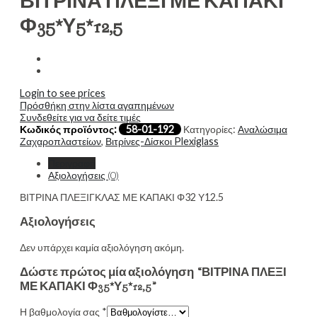
ΒΙΤΡΙΝΑ ΠΛΕΞΙ ΜΕ ΚΑΠΑΚΙ
Φ35*Υ5*12,5
Login to see prices
Πρόσθήκη στην λίστα αγαπημένων
Συνδεθείτε για να δείτε τιμές
Κωδικός προϊόντος:
58-01-192
Κατηγορίες:
Αναλώσιμα
Ζαχαροπλαστείων
,
Βιτρίνες-Δίσκοι Plexiglass
Περιγραφή
Αξιολογήσεις (0)
ΒΙΤΡΙΝΑ ΠΛΕΞΙΓΚΛΑΣ ΜΕ ΚΑΠΑΚΙ Φ32 Υ12.5
Αξιολογήσεις
Δεν υπάρχει καμία αξιολόγηση ακόμη.
Δώστε πρώτος μία αξιολόγηση “ΒΙΤΡΙΝΑ ΠΛΕΞΙ
ΜΕ ΚΑΠΑΚΙ Φ35*Υ5*12,5”
Η βαθμολογία σας
*