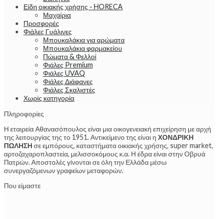
Είδη οικιακής χρήσης - HORECA
Μαχαίρια
Προσφορές
Φιάλες Γυάλινες
Μπουκαλάκια για αρώματα
Μπουκαλάκια φαρμακείου
Πώματα & Φελλοί
Φιάλες Premium
Φιάλες UVAQ
Φιάλες Διάφανες
Φιάλες Σκαλιστές
Χωρίς κατηγορία
Πληροφορίες
Η εταιρεία Αθανασόπουλος είναι μια οικογενειακή επιχείρηση με αρχή
της λειτουργίας της το 1951. Αντικείμενο της είναι η
ΧΟΝΔΡΙΚΗ
ΠΩΛΗΣΗ
σε εμπόρους, καταστήματα οικιακής χρήσης, super market,
αρτοζαχαροπλαστεία, μελισσοκόμους κ.α. Η έδρα είναι στην Οβρυά
Πατρών. Αποστολές γίνονται σε όλη την Ελλάδα μέσω
συνεργαζόμενων γραφείων μεταφορών.
Που είμαστε