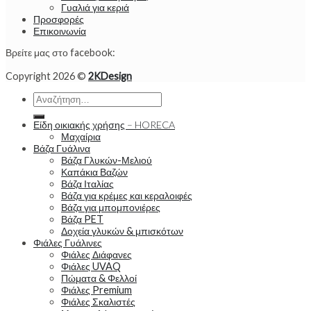
Γυαλιά για κεριά
Προσφορές
Επικοινωνία
Βρείτε μας στο facebook:
Copyright 2026 ©
2KDesign
Αναζήτηση
για:
Είδη οικιακής χρήσης – HORECA
Μαχαίρια
Βάζα Γυάλινα
Βάζα Γλυκών-Μελιού
Καπάκια Βαζών
Βάζα Ιταλίας
Βάζα για κρέμες και κεραλοιφές
Βάζα για μπομπονιέρες
Βάζα PET
Δοχεία γλυκών & μπισκότων
Φιάλες Γυάλινες
Φιάλες Διάφανες
Φιάλες UVAQ
Πώματα & Φελλοί
Φιάλες Premium
Φιάλες Σκαλιστές