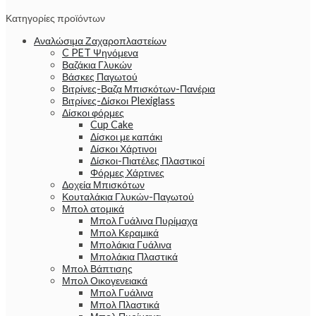
Κατηγορίες προϊόντων
Αναλώσιμα Ζαχαροπλαστείων
C PET Ψηνόμενα
Βαζάκια Γλυκών
Βάσκες Παγωτού
Βιτρίνες-Βαζα Μπισκότων-Πανέρια
Βιτρίνες-Δίσκοι Plexiglass
Δίσκοι φόρμες
Cup Cake
Δίσκοι με καπάκι
Δίσκοι Χάρτινοι
Δίσκοι-Πιατέλες Πλαστικοί
Φόρμες Χάρτινες
Δοχεία Μπισκότων
Κουταλάκια Γλυκών-Παγωτού
Μπολ ατομικά
Μπολ Γυάλινα Πυρίμαχα
Μπολ Κεραμικά
Μπολάκια Γυάλινα
Μπολάκια Πλαστικά
Μπολ Βάπτισης
Μπολ Οικογενειακά
Μπολ Γυάλινα
Μπολ Πλαστικά