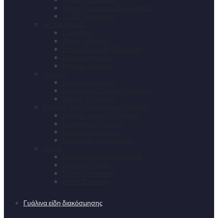
Ταψιά Αλουμινίου Χρωματιστά
C PET Ψηνόμενα
Δίσκοι φόρμες
Cup Cake
Δίσκοι Χάρτινοι
Δίσκοι-Πιατέλες Πλαστικοί
Δίσκοι με καπάκι
Φόρμες Χάρτινες
Παγωτό
Φελιζόλ παγωτού
Κουταλάκια Γλυκών-Παγωτού
Βάσκες Παγωτού
Βιτρίνες-Βαζα Μπισκότων-Πανέρια
Βιτρίνες-Δίσκοι Plexiglass
Τουρτιέρες-Πιατέλες
Δοχεία Μπισκότων
Ψάθινα-Ruttan Πανέρια
Λοιπά
Ποτήρια Crystal-Πλαστικά
Βαζάκια Γλυκών
Σκεύη Αλουμινίου
Μπολ Σαλάτας
Γυάλινα είδη διακόσμησης