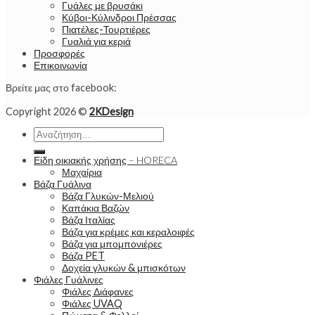
Γυάλες με βρυσάκι
Κύβοι-Κύλινδροι Πρέσσας
Πιατέλες-Τουρτιέρες
Γυαλιά για κεριά
Προσφορές
Επικοινωνία
Βρείτε μας στο facebook:
Copyright 2026 ©
2KDesign
Αναζήτηση
για:
Είδη οικιακής χρήσης – HORECA
Μαχαίρια
Βάζα Γυάλινα
Βάζα Γλυκών-Μελιού
Καπάκια Βαζών
Βάζα Ιταλίας
Βάζα για κρέμες και κεραλοιφές
Βάζα για μπομπονιέρες
Βάζα PET
Δοχεία γλυκών & μπισκότων
Φιάλες Γυάλινες
Φιάλες Διάφανες
Φιάλες UVAQ