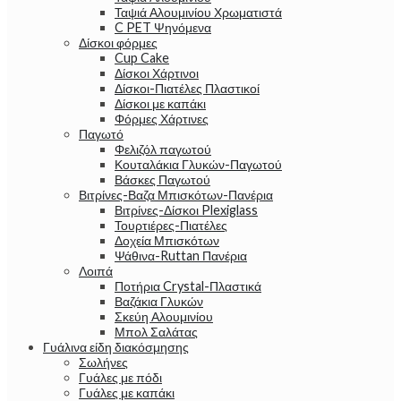
Ταψιά Αλουμινίου Χρωματιστά
C PET Ψηνόμενα
Δίσκοι φόρμες
Cup Cake
Δίσκοι Χάρτινοι
Δίσκοι-Πιατέλες Πλαστικοί
Δίσκοι με καπάκι
Φόρμες Χάρτινες
Παγωτό
Φελιζόλ παγωτού
Κουταλάκια Γλυκών-Παγωτού
Βάσκες Παγωτού
Βιτρίνες-Βαζα Μπισκότων-Πανέρια
Βιτρίνες-Δίσκοι Plexiglass
Τουρτιέρες-Πιατέλες
Δοχεία Μπισκότων
Ψάθινα-Ruttan Πανέρια
Λοιπά
Ποτήρια Crystal-Πλαστικά
Βαζάκια Γλυκών
Σκεύη Αλουμινίου
Μπολ Σαλάτας
Γυάλινα είδη διακόσμησης
Σωλήνες
Γυάλες με πόδι
Γυάλες με καπάκι