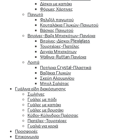
Δίσκοι με καπάκι
Φόρμες Χάρτινες
Παγωτό
Φελιζόλ παγωτού
Κουταλάκια Γλυκών-Παγωτού
Βάσκες Παγωτού
Βιτρίνες-Βαζα Μπισκότων-Πανέρια
Βιτρίνες-Δίσκοι Plexiglass
Τουρτιέρες-Πιατέλες
Δοχεία Μπισκότων
Ψάθινα-Ruttan Πανέρια
Λοιπά
Ποτήρια Crystal-Πλαστικά
Βαζάκια Γλυκών
Σκεύη Αλουμινίου
Μπολ Σαλάτας
Γυάλινα είδη διακόσμησης
Σωλήνες
Γυάλες με πόδι
Γυάλες με καπάκι
Γυάλες με βρυσάκι
Κύβοι-Κύλινδροι Πρέσσας
Πιατέλες-Τουρτιέρες
Γυαλιά για κεριά
Προσφορές
Επικοινωνία