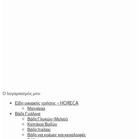
Ο λογαριασμός μου
Είδη οικιακής χρήσης – HORECA
Μαχαίρια
Βάζα Γυάλινα
Βάζα Γλυκών-Μελιού
Καπάκια Βαζών
Βάζα Ιταλίας
Βάζα για κρέμες και κεραλοιφές