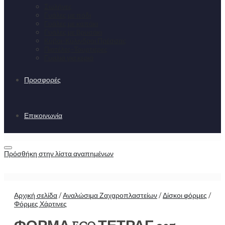
Σωλήνες
Γυάλες με πόδι
Γυάλες με καπάκι
Γυάλες με βρυσάκι
Κύβοι-Κύλινδροι Πρέσσας
Πιατέλες-Τουρτιέρες
Γυαλιά για κεριά
Προσφορές
Επικοινωνία
Πρόσθήκη στην λίστα αγαπημένων
Αρχική σελίδα
/
Αναλώσιμα Ζαχαροπλαστείων
/
Δίσκοι φόρμες
/
Φόρμες Χάρτινες