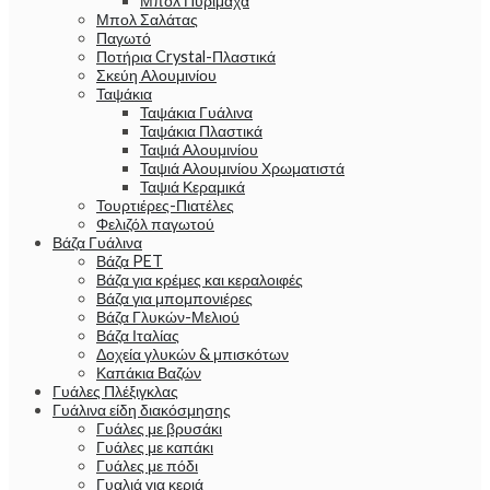
Μπολ Πυρίμαχα
Μπολ Σαλάτας
Παγωτό
Ποτήρια Crystal-Πλαστικά
Σκεύη Αλουμινίου
Ταψάκια
Ταψάκια Γυάλινα
Ταψάκια Πλαστικά
Ταψιά Αλουμινίου
Ταψιά Αλουμινίου Χρωματιστά
Ταψιά Κεραμικά
Τουρτιέρες-Πιατέλες
Φελιζόλ παγωτού
Βάζα Γυάλινα
Βάζα PET
Βάζα για κρέμες και κεραλοιφές
Βάζα για μπομπονιέρες
Βάζα Γλυκών-Μελιού
Βάζα Ιταλίας
Δοχεία γλυκών & μπισκότων
Καπάκια Βαζών
Γυάλες Πλέξιγκλας
Γυάλινα είδη διακόσμησης
Γυάλες με βρυσάκι
Γυάλες με καπάκι
Γυάλες με πόδι
Γυαλιά για κεριά