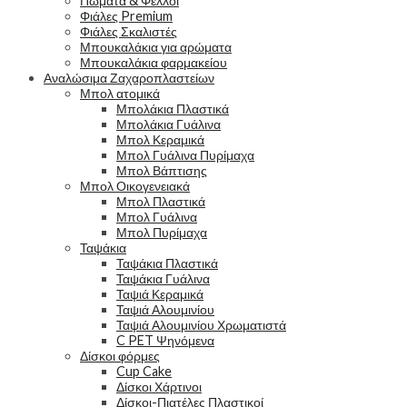
Πώματα & Φελλοί
Φιάλες Premium
Φιάλες Σκαλιστές
Μπουκαλάκια για αρώματα
Μπουκαλάκια φαρμακείου
Αναλώσιμα Ζαχαροπλαστείων
Μπολ ατομικά
Μπολάκια Πλαστικά
Μπολάκια Γυάλινα
Μπολ Κεραμικά
Μπολ Γυάλινα Πυρίμαχα
Μπολ Βάπτισης
Μπολ Οικογενειακά
Μπολ Πλαστικά
Μπολ Γυάλινα
Μπολ Πυρίμαχα
Ταψάκια
Ταψάκια Πλαστικά
Ταψάκια Γυάλινα
Ταψιά Κεραμικά
Ταψιά Αλουμινίου
Ταψιά Αλουμινίου Χρωματιστά
C PET Ψηνόμενα
Δίσκοι φόρμες
Cup Cake
Δίσκοι Χάρτινοι
Δίσκοι-Πιατέλες Πλαστικοί