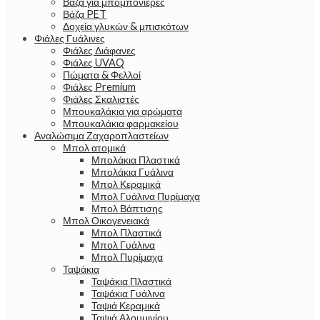
Βάζα για μπομπονιέρες
Βάζα PET
Δοχεία γλυκών & μπισκότων
Φιάλες Γυάλινες
Φιάλες Διάφανες
Φιάλες UVAQ
Πώματα & Φελλοί
Φιάλες Premium
Φιάλες Σκαλιστές
Μπουκαλάκια για αρώματα
Μπουκαλάκια φαρμακείου
Αναλώσιμα Ζαχαροπλαστείων
Μπολ ατομικά
Μπολάκια Πλαστικά
Μπολάκια Γυάλινα
Μπολ Κεραμικά
Μπολ Γυάλινα Πυρίμαχα
Μπολ Βάπτισης
Μπολ Οικογενειακά
Μπολ Πλαστικά
Μπολ Γυάλινα
Μπολ Πυρίμαχα
Ταψάκια
Ταψάκια Πλαστικά
Ταψάκια Γυάλινα
Ταψιά Κεραμικά
Ταψιά Αλουμινίου