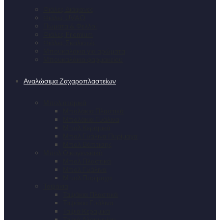
Φιάλες Διάφανες
Φιάλες UVAQ
Πώματα & Φελλοί
Φιάλες Premium
Φιάλες Σκαλιστές
Μπουκαλάκια για αρώματα
Μπουκαλάκια φαρμακείου
Αναλώσιμα Ζαχαροπλαστείων
Μπολ ατομικά
Μπολάκια Πλαστικά
Μπολάκια Γυάλινα
Μπολ Κεραμικά
Μπολ Γυάλινα Πυρίμαχα
Μπολ Βάπτισης
Μπολ Οικογενειακά
Μπολ Πλαστικά
Μπολ Γυάλινα
Μπολ Πυρίμαχα
Ταψάκια
Ταψάκια Πλαστικά
Ταψάκια Γυάλινα
Ταψιά Κεραμικά
Ταψιά Αλουμινίου