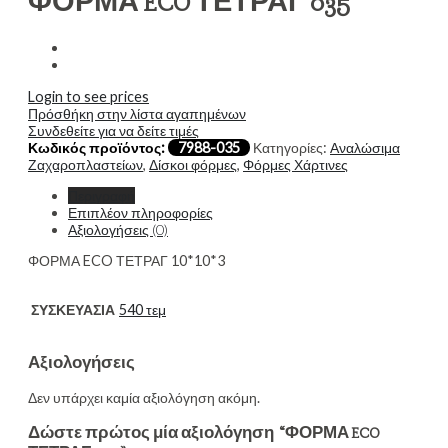
ΦΟΡΜΑ ECO ΤΕΤΡΑΓ 035
Login to see prices
Πρόσθήκη στην λίστα αγαπημένων
Συνδεθείτε για να δείτε τιμές
Κωδικός προϊόντος:
7988-035
Κατηγορίες:
Αναλώσιμα
Ζαχαροπλαστείων
,
Δίσκοι φόρμες
,
Φόρμες Χάρτινες
Περιγραφή
Επιπλέον πληροφορίες
Αξιολογήσεις (0)
ΦΟΡΜΑ ECO ΤΕΤΡΑΓ 10*10*3
ΣΥΣΚΕΥΑΣΙΑ
540 τεμ
Αξιολογήσεις
Δεν υπάρχει καμία αξιολόγηση ακόμη.
Δώστε πρώτος μία αξιολόγηση “ΦΟΡΜΑ ECO