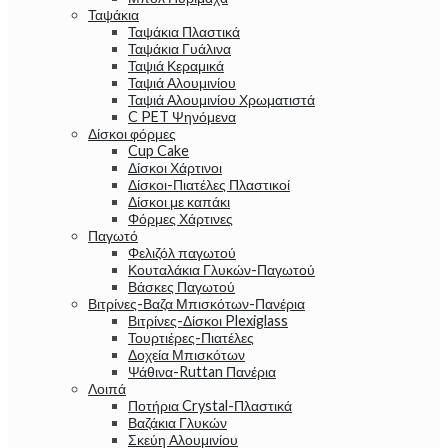
Ταψάκια
Ταψάκια Πλαστικά
Ταψάκια Γυάλινα
Ταψιά Κεραμικά
Ταψιά Αλουμινίου
Ταψιά Αλουμινίου Χρωματιστά
C PET Ψηνόμενα
Δίσκοι φόρμες
Cup Cake
Δίσκοι Χάρτινοι
Δίσκοι-Πιατέλες Πλαστικοί
Δίσκοι με καπάκι
Φόρμες Χάρτινες
Παγωτό
Φελιζόλ παγωτού
Κουταλάκια Γλυκών-Παγωτού
Βάσκες Παγωτού
Βιτρίνες-Βαζα Μπισκότων-Πανέρια
Βιτρίνες-Δίσκοι Plexiglass
Τουρτιέρες-Πιατέλες
Δοχεία Μπισκότων
Ψάθινα-Ruttan Πανέρια
Λοιπά
Ποτήρια Crystal-Πλαστικά
Βαζάκια Γλυκών
Σκεύη Αλουμινίου