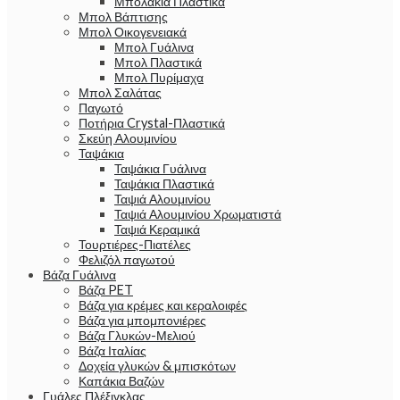
Μπολάκια Πλαστικά
Μπολ Βάπτισης
Μπολ Οικογενειακά
Μπολ Γυάλινα
Μπολ Πλαστικά
Μπολ Πυρίμαχα
Μπολ Σαλάτας
Παγωτό
Ποτήρια Crystal-Πλαστικά
Σκεύη Αλουμινίου
Ταψάκια
Ταψάκια Γυάλινα
Ταψάκια Πλαστικά
Ταψιά Αλουμινίου
Ταψιά Αλουμινίου Χρωματιστά
Ταψιά Κεραμικά
Τουρτιέρες-Πιατέλες
Φελιζόλ παγωτού
Βάζα Γυάλινα
Βάζα PET
Βάζα για κρέμες και κεραλοιφές
Βάζα για μπομπονιέρες
Βάζα Γλυκών-Μελιού
Βάζα Ιταλίας
Δοχεία γλυκών & μπισκότων
Καπάκια Βαζών
Γυάλες Πλέξιγκλας