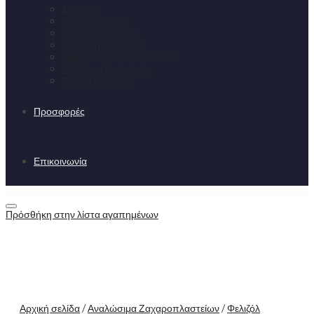
Σωλήνες
Γυάλες με πόδι
Γυάλες με καπάκι
Γυάλες με βρυσάκι
Κύβοι-Κύλινδροι Πρέσσας
Πιατέλες-Τουρτιέρες
Γυαλιά για κεριά
Προσφορές
Επικοινωνία
Πρόσθήκη στην λίστα αγαπημένων
Αρχική σελίδα
/
Αναλώσιμα Ζαχαροπλαστείων
/
Φελιζόλ