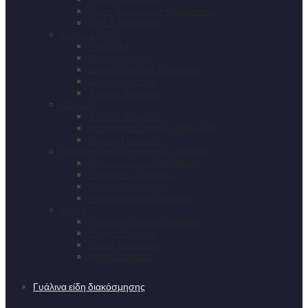
Ταψιά Αλουμινίου Χρωματιστά
C PET Ψηνόμενα
Δίσκοι φόρμες
Cup Cake
Δίσκοι Χάρτινοι
Δίσκοι-Πιατέλες Πλαστικοί
Δίσκοι με καπάκι
Φόρμες Χάρτινες
Παγωτό
Φελιζόλ παγωτού
Κουταλάκια Γλυκών-Παγωτού
Βάσκες Παγωτού
Βιτρίνες-Βαζα Μπισκότων-Πανέρια
Βιτρίνες-Δίσκοι Plexiglass
Τουρτιέρες-Πιατέλες
Δοχεία Μπισκότων
Ψάθινα-Ruttan Πανέρια
Λοιπά
Ποτήρια Crystal-Πλαστικά
Βαζάκια Γλυκών
Σκεύη Αλουμινίου
Μπολ Σαλάτας
Γυάλινα είδη διακόσμησης