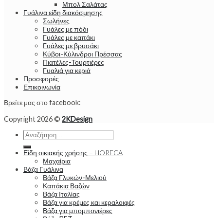
Μπολ Σαλάτας
Γυάλινα είδη διακόσμησης
Σωλήνες
Γυάλες με πόδι
Γυάλες με καπάκι
Γυάλες με βρυσάκι
Κύβοι-Κύλινδροι Πρέσσας
Πιατέλες-Τουρτιέρες
Γυαλιά για κεριά
Προσφορές
Επικοινωνία
Βρείτε μας στο facebook:
Copyright 2026 ©
2KDesign
Αναζήτηση
για:
Είδη οικιακής χρήσης – HORECA
Μαχαίρια
Βάζα Γυάλινα
Βάζα Γλυκών-Μελιού
Καπάκια Βαζών
Βάζα Ιταλίας
Βάζα για κρέμες και κεραλοιφές
Βάζα για μπομπονιέρες