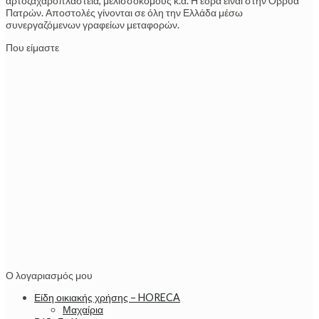
αρτοζαχαροπλαστεία, μελισσοκόμους κ.α. Η έδρα είναι στην Οβρυά
Πατρών. Αποστολές γίνονται σε όλη την Ελλάδα μέσω
συνεργαζόμενων γραφείων μεταφορών.
Που είμαστε
Ο λογαριασμός μου
Είδη οικιακής χρήσης – HORECA
Μαχαίρια