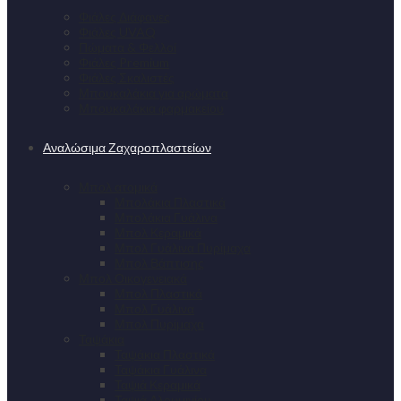
Φιάλες Διάφανες
Φιάλες UVAQ
Πώματα & Φελλοί
Φιάλες Premium
Φιάλες Σκαλιστές
Μπουκαλάκια για αρώματα
Μπουκαλάκια φαρμακείου
Αναλώσιμα Ζαχαροπλαστείων
Μπολ ατομικά
Μπολάκια Πλαστικά
Μπολάκια Γυάλινα
Μπολ Κεραμικά
Μπολ Γυάλινα Πυρίμαχα
Μπολ Βάπτισης
Μπολ Οικογενειακά
Μπολ Πλαστικά
Μπολ Γυάλινα
Μπολ Πυρίμαχα
Ταψάκια
Ταψάκια Πλαστικά
Ταψάκια Γυάλινα
Ταψιά Κεραμικά
Ταψιά Αλουμινίου