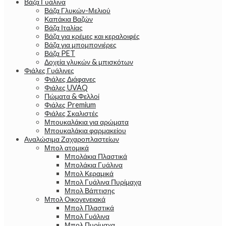
Βάζα Γυάλινα
Βάζα Γλυκών-Μελιού
Καπάκια Βαζών
Βάζα Ιταλίας
Βάζα για κρέμες και κεραλοιφές
Βάζα για μπομπονιέρες
Βάζα PET
Δοχεία γλυκών & μπισκότων
Φιάλες Γυάλινες
Φιάλες Διάφανες
Φιάλες UVAQ
Πώματα & Φελλοί
Φιάλες Premium
Φιάλες Σκαλιστές
Μπουκαλάκια για αρώματα
Μπουκαλάκια φαρμακείου
Αναλώσιμα Ζαχαροπλαστείων
Μπολ ατομικά
Μπολάκια Πλαστικά
Μπολάκια Γυάλινα
Μπολ Κεραμικά
Μπολ Γυάλινα Πυρίμαχα
Μπολ Βάπτισης
Μπολ Οικογενειακά
Μπολ Πλαστικά
Μπολ Γυάλινα
Μπολ Πυρίμαχα