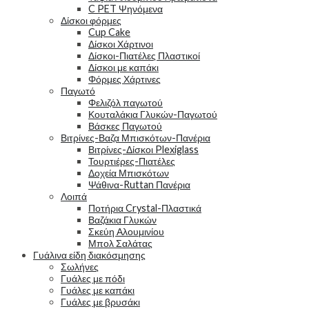
C PET Ψηνόμενα
Δίσκοι φόρμες
Cup Cake
Δίσκοι Χάρτινοι
Δίσκοι-Πιατέλες Πλαστικοί
Δίσκοι με καπάκι
Φόρμες Χάρτινες
Παγωτό
Φελιζόλ παγωτού
Κουταλάκια Γλυκών-Παγωτού
Βάσκες Παγωτού
Βιτρίνες-Βαζα Μπισκότων-Πανέρια
Βιτρίνες-Δίσκοι Plexiglass
Τουρτιέρες-Πιατέλες
Δοχεία Μπισκότων
Ψάθινα-Ruttan Πανέρια
Λοιπά
Ποτήρια Crystal-Πλαστικά
Βαζάκια Γλυκών
Σκεύη Αλουμινίου
Μπολ Σαλάτας
Γυάλινα είδη διακόσμησης
Σωλήνες
Γυάλες με πόδι
Γυάλες με καπάκι
Γυάλες με βρυσάκι