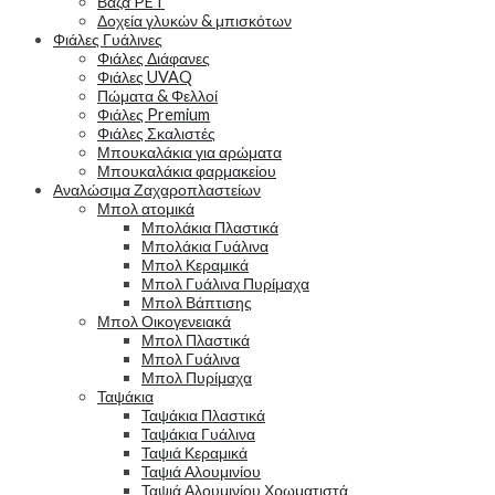
Βάζα PET
Δοχεία γλυκών & μπισκότων
Φιάλες Γυάλινες
Φιάλες Διάφανες
Φιάλες UVAQ
Πώματα & Φελλοί
Φιάλες Premium
Φιάλες Σκαλιστές
Μπουκαλάκια για αρώματα
Μπουκαλάκια φαρμακείου
Αναλώσιμα Ζαχαροπλαστείων
Μπολ ατομικά
Μπολάκια Πλαστικά
Μπολάκια Γυάλινα
Μπολ Κεραμικά
Μπολ Γυάλινα Πυρίμαχα
Μπολ Βάπτισης
Μπολ Οικογενειακά
Μπολ Πλαστικά
Μπολ Γυάλινα
Μπολ Πυρίμαχα
Ταψάκια
Ταψάκια Πλαστικά
Ταψάκια Γυάλινα
Ταψιά Κεραμικά
Ταψιά Αλουμινίου
Ταψιά Αλουμινίου Χρωματιστά