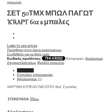
παγωτού
ΣΕΤ 50ΤΜΧ ΜΠΩΛ ΠΑΓΩΤ
KRAFT 6oz 2 μπαλες
Login to see prices
Πρόσθήκη στην λίστα αγαπημένων
Συνδεθείτε για να δείτε τιμές
Κωδικός προϊόντος:
794-KR002
Κατηγορίες:
Αναλώσιμα
Ζαχαροπλαστείων
,
Φελιζόλ παγωτού
Περιγραφή
Επιπλέον πληροφορίες
Αξιολογήσεις (0)
ΧΑΡΤΙΝΟ ΚΥΠΕΛΟ ΠΑΓΩΤΟΥ 6oz 2 μπάλες
ΣΥΣΚΕΥΑΣΙΑ
50τεμ