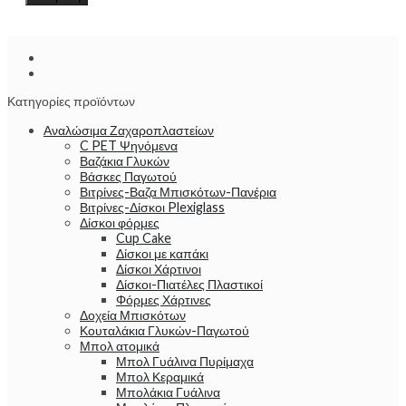
Κατηγορίες προϊόντων
Αναλώσιμα Ζαχαροπλαστείων
C PET Ψηνόμενα
Βαζάκια Γλυκών
Βάσκες Παγωτού
Βιτρίνες-Βαζα Μπισκότων-Πανέρια
Βιτρίνες-Δίσκοι Plexiglass
Δίσκοι φόρμες
Cup Cake
Δίσκοι με καπάκι
Δίσκοι Χάρτινοι
Δίσκοι-Πιατέλες Πλαστικοί
Φόρμες Χάρτινες
Δοχεία Μπισκότων
Κουταλάκια Γλυκών-Παγωτού
Μπολ ατομικά
Μπολ Γυάλινα Πυρίμαχα
Μπολ Κεραμικά
Μπολάκια Γυάλινα